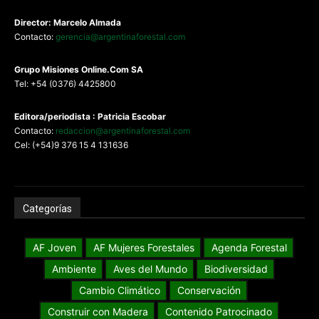
Director: Marcelo Almada
Contacto:
gerencia@argentinaforestal.com
G
rupo Misiones
Online.Com
SA
Tel: +54 (0376) 4425800
Editora/periodista : Patricia Escobar
Contacto:
redaccion@argentinaforestal.com
Cel: (+54)9 376 15 4 131636
Categorías
AF Joven
AF Mujeres Forestales
Agenda Forestal
Ambiente
Aves del Mundo
Biodiversidad
Cambio Climático
Conservación
Construir con Madera
Contenido Patrocinado