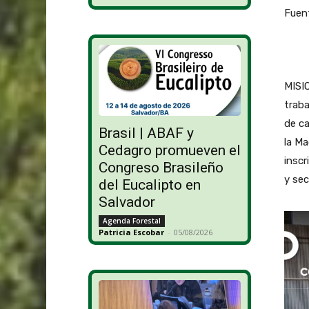
Fuent
MISIO
traba
de ca
Brasil | ABAF y
la Ma
Cedagro promueven el
inscr
Congreso Brasileño
y se
del Eucalipto en
Salvador
Agenda Forestal
Patricia Escobar
-
05/08/2026