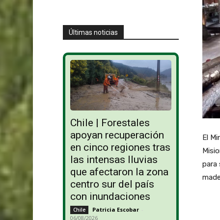
Últimas noticias
Chile | Forestales
apoyan recuperación
El Mi
en cinco regiones tras
Misio
las intensas lluvias
para 
que afectaron la zona
made
centro sur del país
con inundaciones
Patricia Escobar
-
Chile
06/08/2026