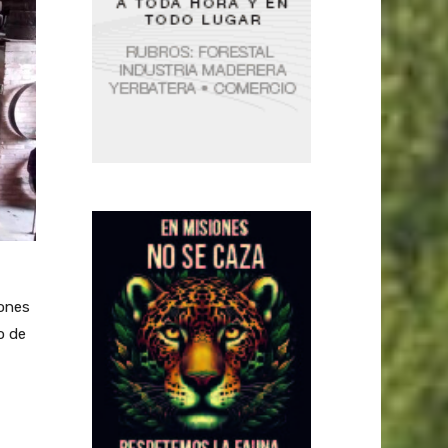
iones
o de