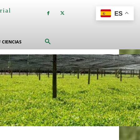
rial
ES
a
F CIENCIAS