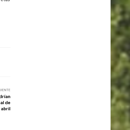
UIENTE
drían
al de
 abril