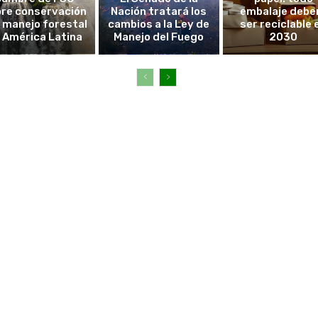
re conservación
Nación tratará los
embalaje debe
l manejo forestal
cambios a la Ley de
ser reciclable 
 América Latina
Manejo del Fuego
2030