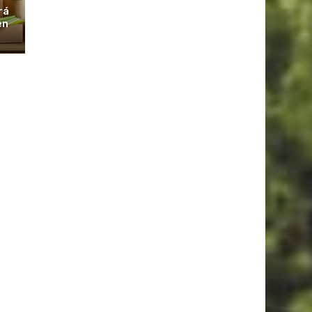
rá
en