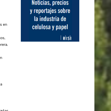
s en
ños,
rera.
ón
 a
retas