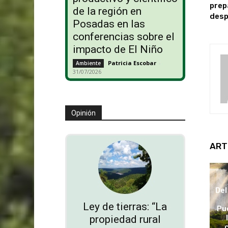
prep
de la región en
desp
Posadas en las
conferencias sobre el
impacto de El Niño
Patricia Escobar
-
Ambiente
31/07/2026
Opinión
ART
Del
Ley de tierras: “La
Pu
propiedad rural