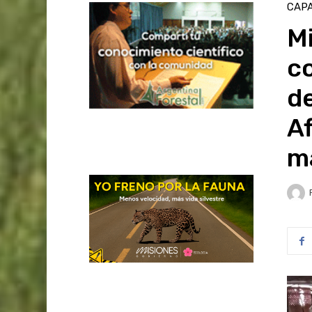
CAPA
Mi
co
de
Af
m