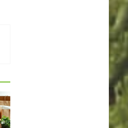
S
 al