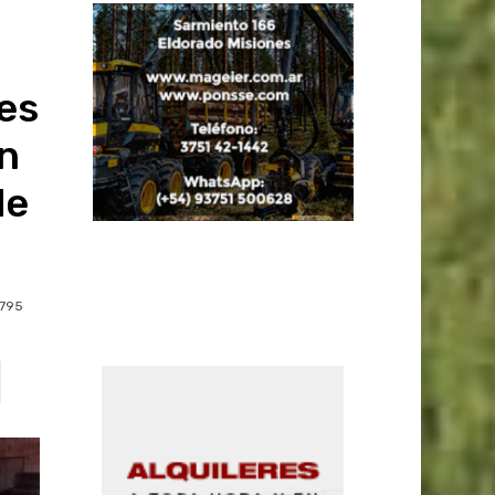
es
n
de
795