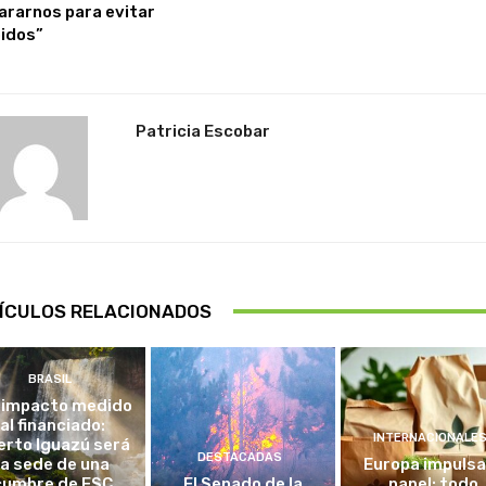
ararnos para evitar
idos”
Patricia Escobar
ÍCULOS RELACIONADOS
BRASIL
 impacto medido
al financiado:
INTERNACIONALE
erto Iguazú será
DESTACADAS
la sede de una
Europa impulsa
cumbre de FSC
El Senado de la
papel: todo