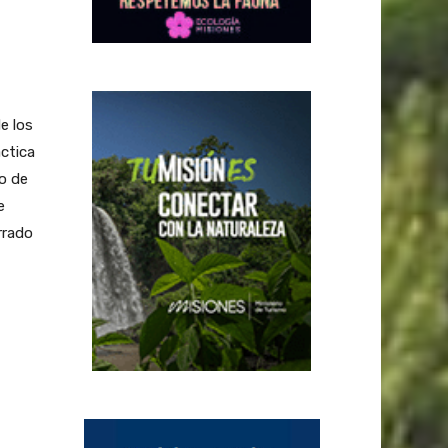
e los
ctica
co de
e
rrado