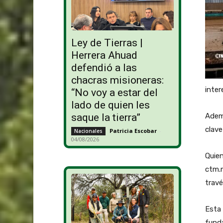
Ley de Tierras |
Herrera Ahuad
defendió a las
chacras misioneras:
inter
“No voy a estar del
lado de quien les
Ademá
saque la tierra”
clave
Patricia Escobar
-
Nacionales
04/08/2026
Quien
ctm.
travé
Esta 
funda