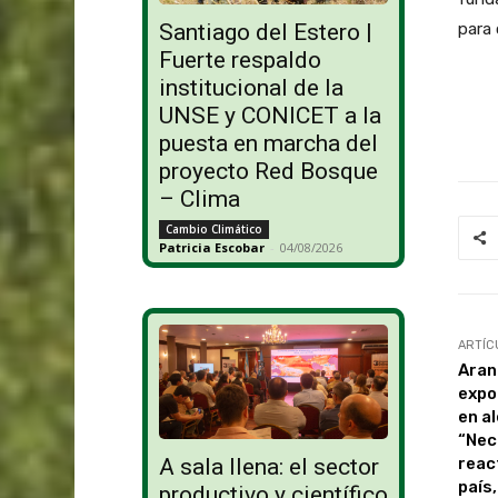
para 
Santiago del Estero |
Fuerte respaldo
institucional de la
UNSE y CONICET a la
puesta en marcha del
proyecto Red Bosque
– Clima
Cambio Climático
Patricia Escobar
-
04/08/2026
ARTÍC
Aranc
expo
en al
“Nec
reac
A sala llena: el sector
país
productivo y científico