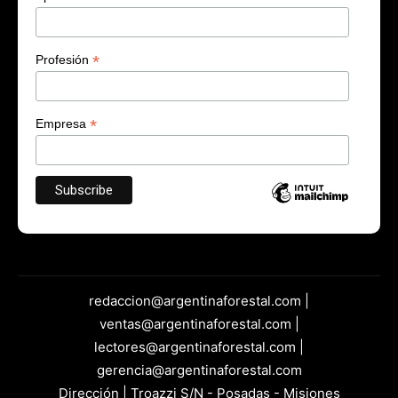
*
Profesión
*
Empresa
redaccion@argentinaforestal.com |
ventas@argentinaforestal.com |
lectores@argentinaforestal.com |
gerencia@argentinaforestal.com
Dirección | Troazzi S/N - Posadas - Misiones