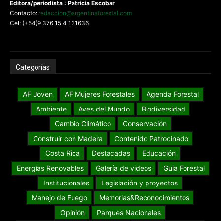
Editora/periodista : Patricia Escobar
Contacto:
redaccion@argentinaforestal.com
Cel: (+54)9 376 15 4 131636
Categorías
AF Joven
AF Mujeres Forestales
Agenda Forestal
Ambiente
Aves del Mundo
Biodiversidad
Cambio Climático
Conservación
Construir con Madera
Contenido Patrocinado
Costa Rica
Destacadas
Educación
Energías Renovables
Galería de videos
Guia Forestal
Institucionales
Legislación y proyectos
Manejo de Fuego
Memorias&Reconocimientos
Opinión
Parques Nacionales