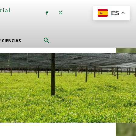
rial
ES
a
F CIENCIAS