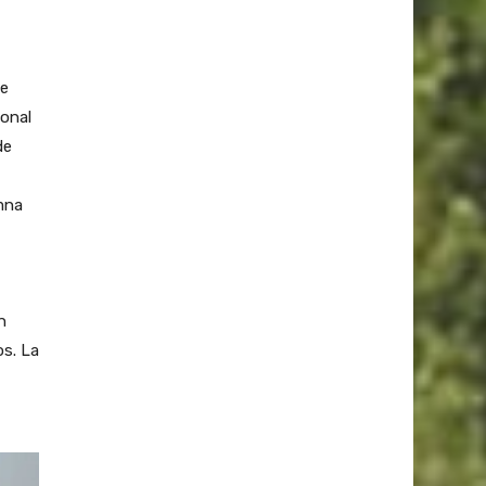
de
ional
de
mna
n
os. La