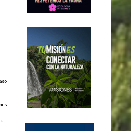
rasó
amos
n.