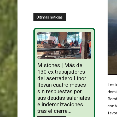
Últimas noticias
Misiones | Más de
130 ex trabajadores
del aserradero Linor
llevan cuatro meses
Los i
sin respuestas por
domi
sus deudas salariales
Bombe
e indemnizaciones
conte
tras el cierre...
favor