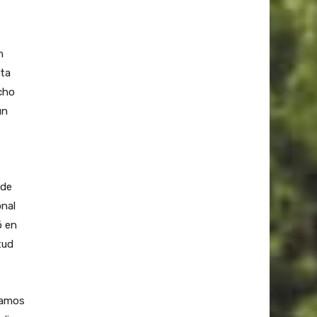
n
uta
cho
un
e
 de
onal
ó en
tud
tamos