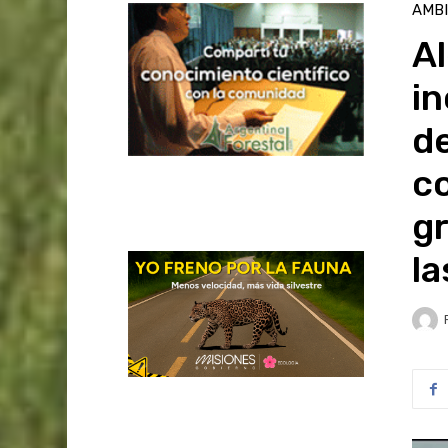
AMB
Al
i
d
c
g
la