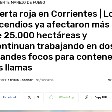
IENTE
MANEJO DE FUEGO
erta roja en Corrientes | L
ncendios ya afectaron más
e 25.000 hectáreas y
ontinuan trabajando en do
randes focos para contene
s llamas
Por
Patricia Escobar
10/02/2025
Facebook
X
WhatsApp
Copy URL