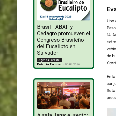
Eva
Uno 
Brasil | ABAF y
Paso 
Cedagro promueven el
14. A
Congreso Brasileño
extre
del Eucalipto en
vehíc
Salvador
de hu
Agenda Forestal
Corri
Patricia Escobar
-
05/08/2026
En la
conju
Ruta
preoc
A sala llena: el sector