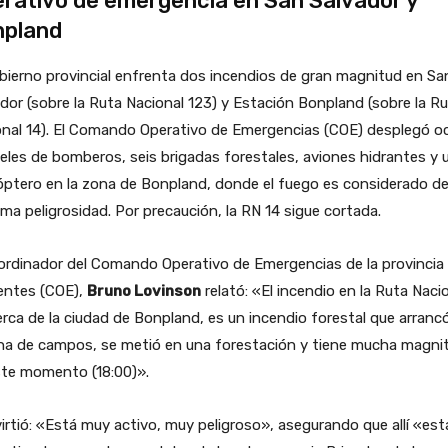
rativo de emergencia en San Salvador y
npland
bierno provincial enfrenta dos incendios de gran magnitud en Sa
dor (sobre la Ruta Nacional 123) y Estación Bonpland (sobre la R
onal 14). El Comando Operativo de Emergencias (COE) desplegó o
eles de bomberos, seis brigadas forestales, aviones hidrantes y 
óptero en la zona de Bonpland, donde el fuego es considerado d
ma peligrosidad. Por precaución, la RN 14 sigue cortada.
ordinador del Comando Operativo de Emergencias de la provincia
ientes (COE),
Bruno Lovinson
relató: «El incendio en la Ruta Naci
erca de la ciudad de Bonpland, es un incendio forestal que arranc
ona de campos, se metió en una forestación y tiene mucha magni
ste momento (18:00)».
irtió: «Está muy activo, muy peligroso», asegurando que allí «es