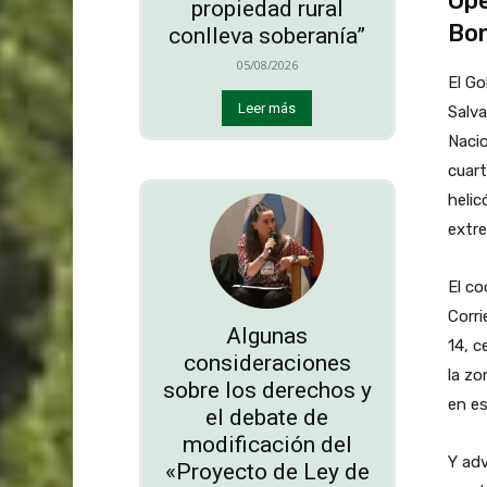
Ope
propiedad rural
Bo
conlleva soberanía”
05/08/2026
El Go
Leer más
Salva
Naci
cuart
helic
extre
El co
Corr
Algunas
14, c
consideraciones
la z
sobre los derechos y
en e
el debate de
modificación del
Y adv
«Proyecto de Ley de