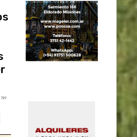
os
s
r
721