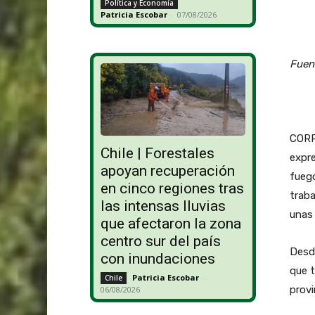
Política y Economía
Patricia Escobar
-
07/08/2026
Fuent
CORR
Chile | Forestales
expre
apoyan recuperación
fuego
en cinco regiones tras
traba
las intensas lluvias
unas 
que afectaron la zona
centro sur del país
Desde
con inundaciones
que t
Patricia Escobar
-
Chile
prov
06/08/2026