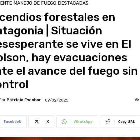
IENTE
MANEJO DE FUEGO
DESTACADAS
cendios forestales en
tagonia | Situación
sesperante se vive en El
olson, hay evacuaciones
te el avance del fuego sin
ontrol
Por
Patricia Escobar
09/02/2025
Facebook
X
WhatsApp
Copy URL