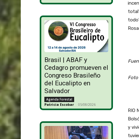
incen
total
todo”
Rosar
Brasil | ABAF y
Fuent
Cedagro promueven el
Congreso Brasileño
Foto
del Eucalipto en
Salvador
Agenda Forestal
Patricia Escobar
-
05/08/2026
RIO N
Bols
y viv
tuvie