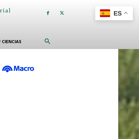
rial
ES
a
F CIENCIAS