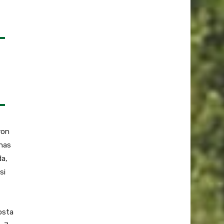
ron
onas
da,
si
osta