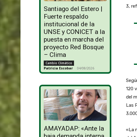
3, re
Santiago del Estero |
Fuerte respaldo
institucional de la
UNSE y CONICET a la
puesta en marcha del
proyecto Red Bosque
– Clima
Cambio Climático
Patricia Escobar
-
04/08/2026
Según
120 v
del 
Las P
3.000
AMAYADAP: «Ante la
«La m
baja demanda interna,