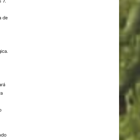
 7.
a de
ica.
ará
ra
o
ando