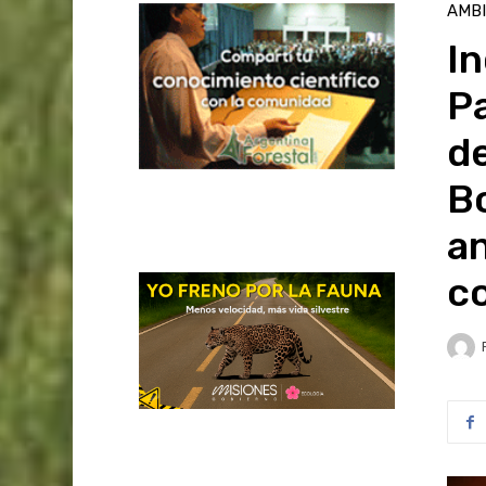
AMB
In
Pa
de
B
an
c