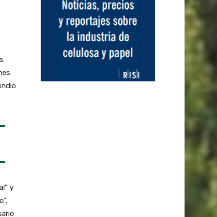
s
nes
endio
al” y
o”,
sario