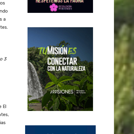
aos
ando
s a
tes.
o 3
e El
ntes,
ias