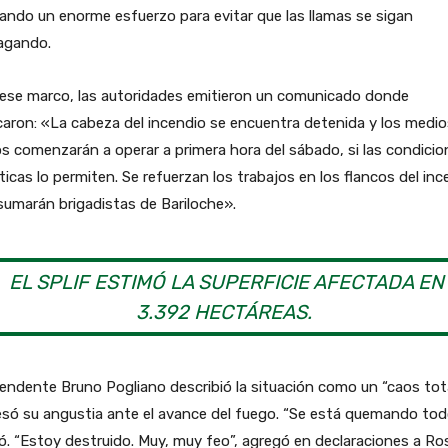
zando un enorme esfuerzo para evitar que las llamas se sigan
agando.
 ese marco, las autoridades emitieron un comunicado donde
caron: «La cabeza del incendio se encuentra detenida y los medio
s comenzarán a operar a primera hora del sábado, si las condicio
ticas lo permiten. Se refuerzan los trabajos en los flancos del inc
sumarán brigadistas de Bariloche».
EL SPLIF ESTIMÓ LA SUPERFICIE AFECTADA EN
3.392 HECTÁREAS.
tendente Bruno Pogliano describió la situación como un “caos tot
só su angustia ante el avance del fuego. “Se está quemando tod
ó. “Estoy destruido. Muy, muy feo”, agregó en declaraciones a Ro