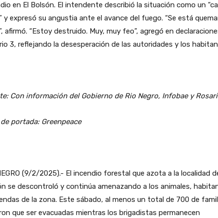
dio en El Bolsón. El intendente describió la situación como un “c
” y expresó su angustia ante el avance del fuego. “Se está quem
, afirmó. “Estoy destruido. Muy, muy feo”, agregó en declaracione
io 3, reflejando la desesperación de las autoridades y los habitan
e: Con información del Gobierno de Rio Negro, Infobae y Rosari
 de portada: Greenpeace
EGRO (9/2/2025).- El incendio forestal que azota a la localidad d
ón se descontroló y continúa amenazando a los animales, habita
iendas de la zona. Este sábado, al menos un total de 700 de famil
ron que ser evacuadas mientras los brigadistas permanecen