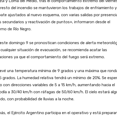
zul y Loma del Medio, tras el comportamiento extremo del viernes
 resto del incendio se mantuvieron los trabajos de enfriamiento y
te ajustados al nuevo esquema, con varias salidas por presenci
 secundarios y reactivación de puntos», informaron desde el
rno de Río Negro.
este domingo 9 se pronostican condiciones de alerta meteorológ
cualquier situación de evacuación, se recomienda acatar las
aciones ya que el comportamiento del fuego será extremo.
revé una temperatura mínima de 9 grados y una máxima que rond
5 grados. La humedad relativa tendrá un mínimo de 20%. Se espe
o con direcciones variables de 5 a 15 km/h, aumentando hacia el
día a 30/40 km/h con ráfagas de 50/60 km/h. El cielo estará alg
do, con probabilidad de lluvias a la noche.
s, el Ejército Argentino participa en el operativo y está prepar