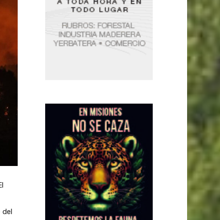
l
 del