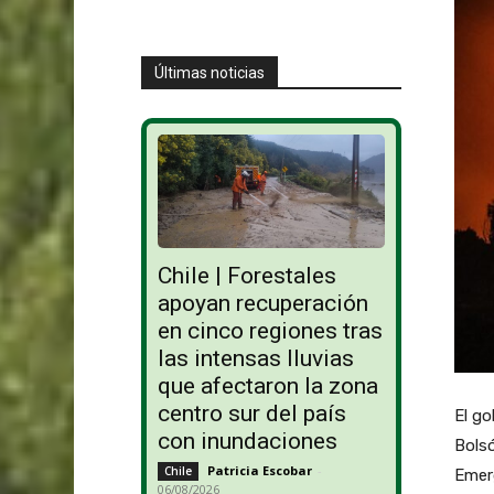
Últimas noticias
Chile | Forestales
apoyan recuperación
en cinco regiones tras
las intensas lluvias
que afectaron la zona
centro sur del país
El go
con inundaciones
Bols
Patricia Escobar
-
Chile
Emer
06/08/2026