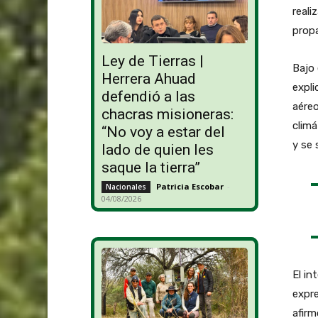
reali
prop
Ley de Tierras |
Bajo
Herrera Ahuad
expli
defendió a las
aéreo
chacras misioneras:
climá
“No voy a estar del
y se 
lado de quien les
saque la tierra”
Patricia Escobar
-
Nacionales
04/08/2026
El in
expre
afirm