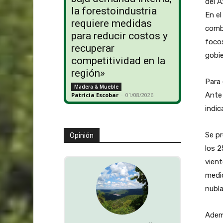
del A
la forestoindustria
En el
requiere medidas
comba
para reducir costos y
focos
recuperar
gobie
competitividad en la
región»
Para 
Madera & Mueble
Ante 
Patricia Escobar
-
01/08/2026
indic
Se p
Opinión
los 2
vient
medio
nubla
Ademá