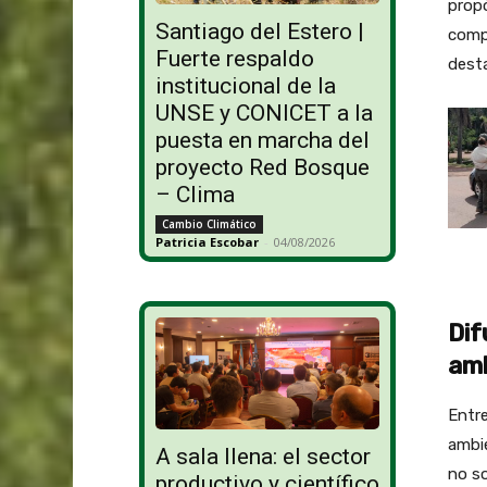
propó
Santiago del Estero |
compa
Fuerte respaldo
dest
institucional de la
UNSE y CONICET a la
puesta en marcha del
proyecto Red Bosque
– Clima
Cambio Climático
Patricia Escobar
-
04/08/2026
Dif
amb
Entre
ambi
A sala llena: el sector
no s
productivo y científico