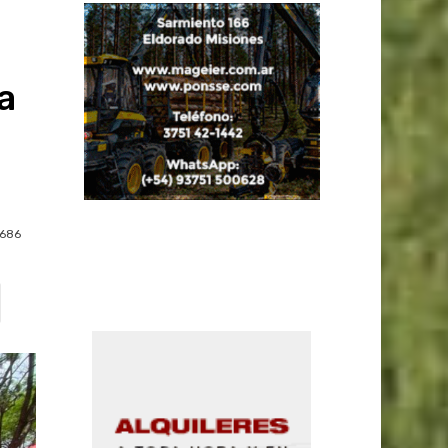
a
686