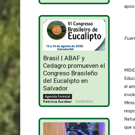
apost
Fuent
Brasil | ABAF y
Cedagro promueven el
MISIO
Congreso Brasileño
Educ
del Eucalipto en
el am
Salvador
invol
Agenda Forestal
Patricia Escobar
-
05/08/2026
Minis
respo
Natur
que s