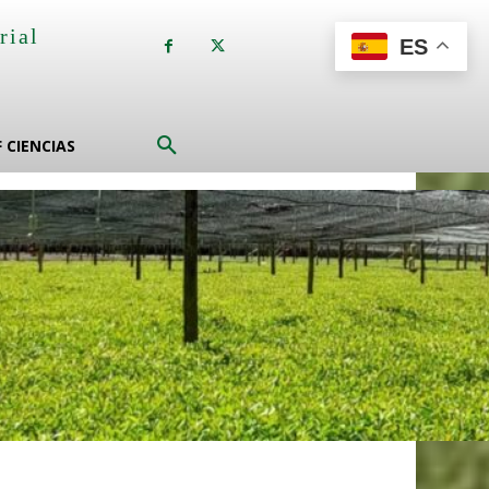
rial
ES
a
F CIENCIAS