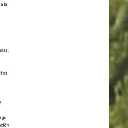
a la
rlas,
ntos
s
uego
ación