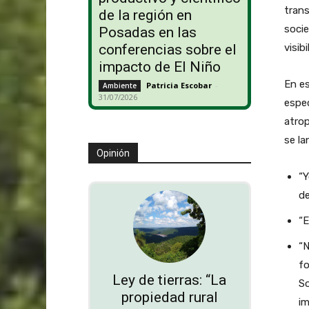
trans
de la región en
socie
Posadas en las
visib
conferencias sobre el
impacto de El Niño
En es
Patricia Escobar
-
Ambiente
31/07/2026
espec
atrop
se l
Opinión
“Y
de
“E
“N
fo
Ley de tierras: “La
So
propiedad rural
im