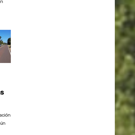
ón
as
lación
aún