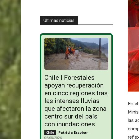
Últimas noticias
Chile | Forestales
apoyan recuperación
en cinco regiones tras
las intensas lluvias
En el
que afectaron la zona
Minis
centro sur del país
las a
con inundaciones
compr
Patricia Escobar
-
Chile
refle
06/08/2026