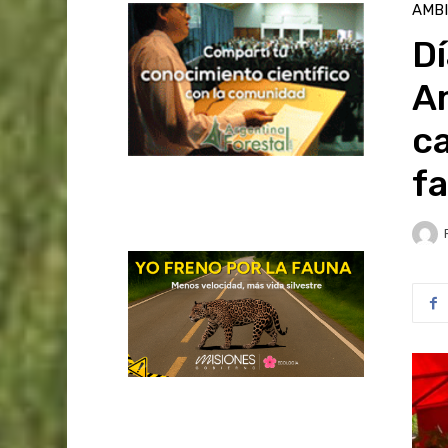
AMB
Dí
Am
c
fa