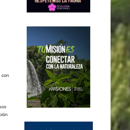
a con
rsos
ción