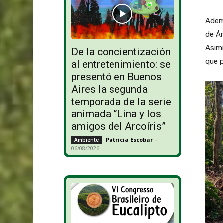
Ademá
de Ár
Asimi
De la concientización
que p
al entretenimiento: se
presentó en Buenos
Aires la segunda
temporada de la serie
animada “Lina y los
amigos del Arcoíris”
Patricia Escobar
-
Ambiente
06/08/2026