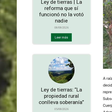
Ley de tierras | La
reforma que sí
funcionó no la votó
nadie
08/08/2026
Leer más
A raí
decid
Ley de tierras: “La
repre
propiedad rural
Subse
conlleva soberanía”
Cuerp
05/08/2026