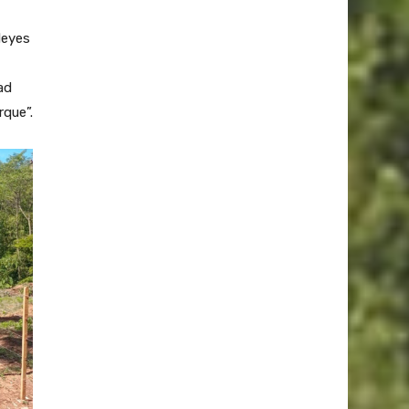
leyes
ad
rque”.