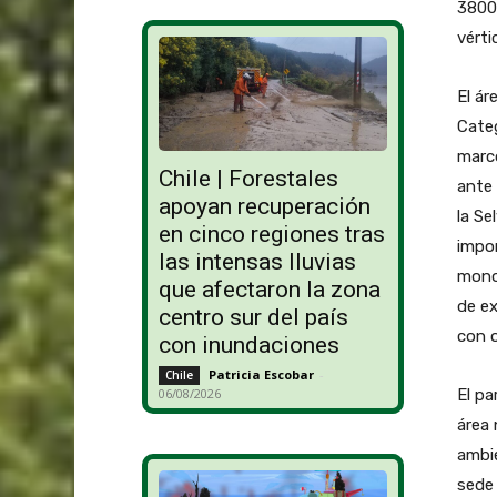
3800 
vérti
El ár
Categ
marco
Chile | Forestales
ante 
apoyan recuperación
la Se
en cinco regiones tras
impor
las intensas lluvias
mono
que afectaron la zona
de ex
centro sur del país
con o
con inundaciones
Patricia Escobar
-
Chile
El pa
06/08/2026
área 
ambie
sede 