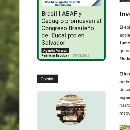
Inv
Brasil | ABAF y
Cedagro promueven el
El ep
Congreso Brasileño
del Eucalipto en
adela
Salvador
tambi
guard
Agenda Forestal
Patricia Escobar
-
05/08/2026
Medi
El lu
Opinión
perím
desco
espec
hasta
maqui