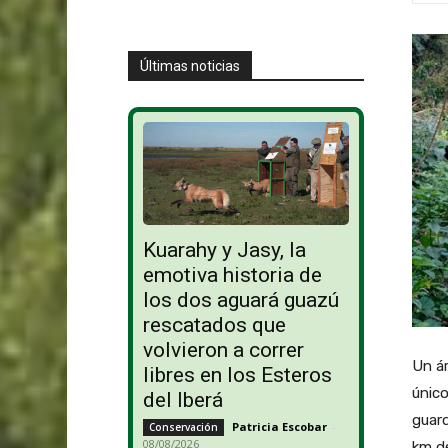
Últimas noticias
Kuarahy y Jasy, la
emotiva historia de
los dos aguará guazú
rescatados que
volvieron a correr
Un ár
libres en los Esteros
único
del Iberá
guard
Patricia Escobar
-
Conservación
08/08/2026
km de