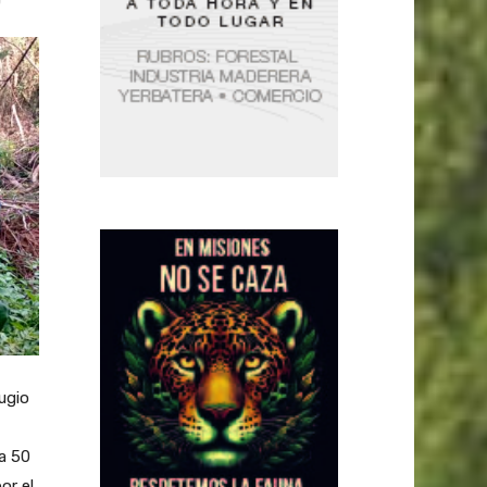
ugio
a 50
or el