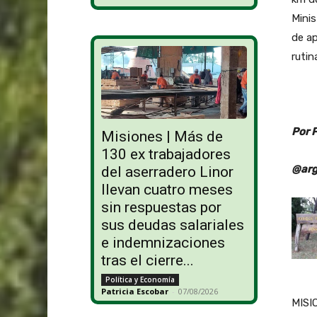
Minis
de ap
rutin
Por 
Misiones | Más de
130 ex trabajadores
@arg
del aserradero Linor
llevan cuatro meses
sin respuestas por
sus deudas salariales
e indemnizaciones
tras el cierre...
Política y Economía
Patricia Escobar
-
07/08/2026
MISIO