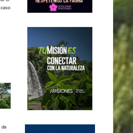
 caso
e de