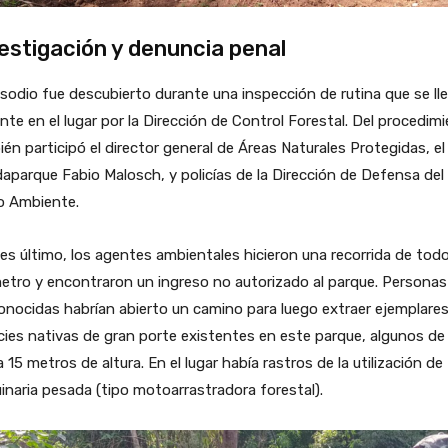
estigación y denuncia penal
isodio fue descubierto durante una inspección de rutina que se ll
nte en el lugar por la Dirección de Control Forestal. Del procedim
én participó el director general de Áreas Naturales Protegidas, el
aparque Fabio Malosch, y policías de la Dirección de Defensa del
o Ambiente.
nes último, los agentes ambientales hicieron una recorrida de todo
etro y encontraron un ingreso no autorizado al parque. Personas
nocidas habrían abierto un camino para luego extraer ejemplare
ies nativas de gran porte existentes en este parque, algunos de
 15 metros de altura. En el lugar había rastros de la utilización de
naria pesada (tipo motoarrastradora forestal).