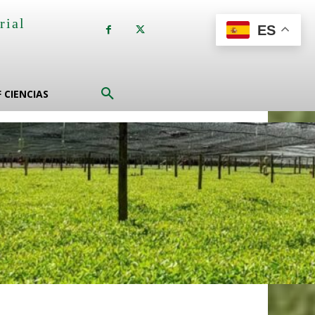
rial
ES
a
F CIENCIAS