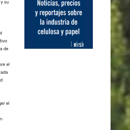
 y su
el
tivo
ma de
re el
zada
ad
er el
en