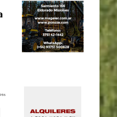
a
986