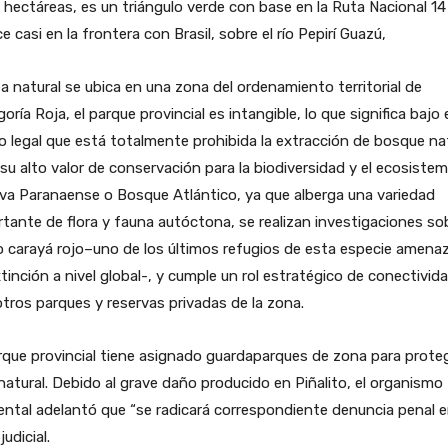
hectáreas, es un triángulo verde con base en la Ruta Nacional 14
ce casi en la frontera con Brasil, sobre el río Pepirí Guazú,
ea natural se ubica en una zona del ordenamiento territorial de
oría Roja, el parque provincial es intangible, lo que significa bajo 
 legal que está totalmente prohibida la extracción de bosque na
su alto valor de conservación para la biodiversidad y el ecosiste
lva Paranaense o Bosque Atlántico, ya que alberga una variedad
tante de flora y fauna autóctona, se realizan investigaciones sob
 carayá rojo–uno de los últimos refugios de esta especie amena
tinción a nivel global-, y cumple un rol estratégico de conectivid
tros parques y reservas privadas de la zona.
rque provincial tiene asignado guardaparques de zona para proteg
natural. Debido al grave daño producido en Piñalito, el organismo
ntal adelantó que “se radicará correspondiente denuncia penal 
judicial.