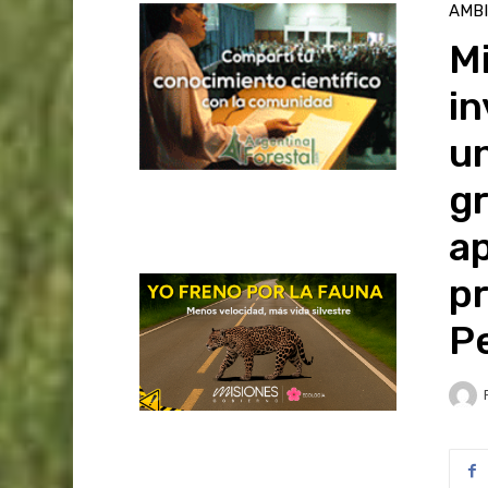
AMB
Mi
in
u
gr
ap
pr
P