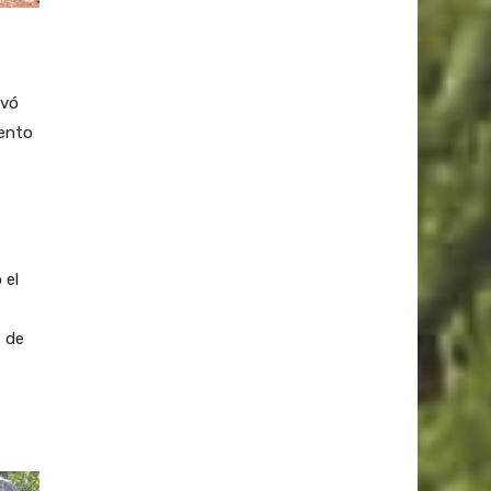
evó
iento
 el
s de