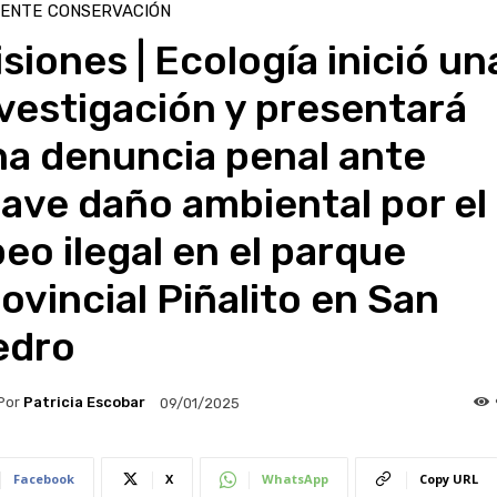
IENTE
CONSERVACIÓN
siones | Ecología inició un
vestigación y presentará
na denuncia penal ante
ave daño ambiental por el
eo ilegal en el parque
ovincial Piñalito en San
edro
Por
Patricia Escobar
09/01/2025
Facebook
X
WhatsApp
Copy URL