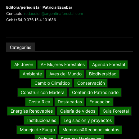
Editora/periodista : Patricia Escobar
Contacto:
redaccion@argentinaforestal.com
Cel: (+54)9 376 15 4 131636
Categorías
AF Joven
AF Mujeres Forestales
Agenda Forestal
Ambiente
Aves del Mundo
Biodiversidad
Cambio Climático
Conservación
Construir con Madera
Contenido Patrocinado
Costa Rica
Destacadas
Educación
Energías Renovables
Galería de videos
Guia Forestal
Institucionales
Legislación y proyectos
Manejo de Fuego
Memorias&Reconocimientos
Opinión
Parques Nacionales