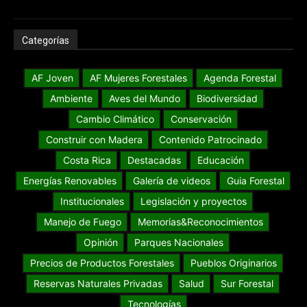
Categorías
AF Joven
AF Mujeres Forestales
Agenda Forestal
Ambiente
Aves del Mundo
Biodiversidad
Cambio Climático
Conservación
Construir con Madera
Contenido Patrocinado
Costa Rica
Destacadas
Educación
Energías Renovables
Galería de videos
Guia Forestal
Institucionales
Legislación y proyectos
Manejo de Fuego
Memorias&Reconocimientos
Opinión
Parques Nacionales
Precios de Productos Forestales
Pueblos Originarios
Reservas Naturales Privadas
Salud
Sur Forestal
Tecnologías