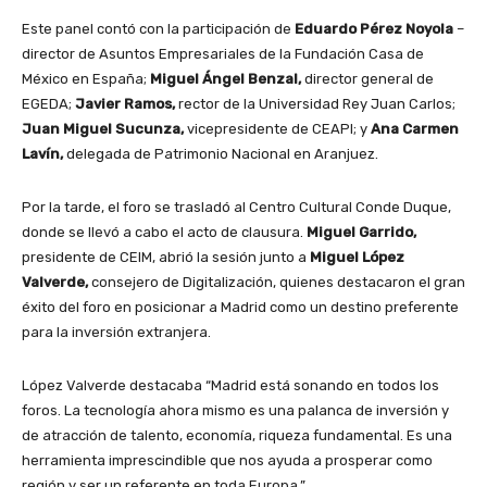
Este panel contó con la participación de
Eduardo Pérez Noyola
–
director de Asuntos Empresariales de la Fundación Casa de
México en España;
Miguel Ángel Benzal,
director general de
EGEDA;
Javier Ramos,
rector de la Universidad Rey Juan Carlos;
Juan Miguel Sucunza,
vicepresidente de CEAPI; y
Ana Carmen
Lavín,
delegada de Patrimonio Nacional en Aranjuez.
Por la tarde, el foro se trasladó al Centro Cultural Conde Duque,
donde se llevó a cabo el acto de clausura.
Miguel Garrido,
presidente de CEIM, abrió la sesión junto a
Miguel López
Valverde,
consejero de Digitalización, quienes destacaron el gran
éxito del foro en posicionar a Madrid como un destino preferente
para la inversión extranjera.
López Valverde destacaba “Madrid está sonando en todos los
foros. La tecnología ahora mismo es una palanca de inversión y
de atracción de talento, economía, riqueza fundamental. Es una
herramienta imprescindible que nos ayuda a prosperar como
región y ser un referente en toda Europa.”.