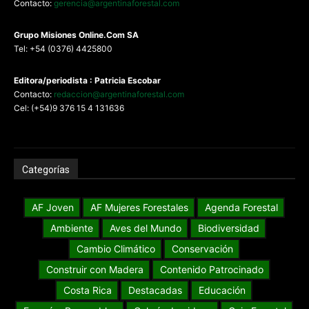
Contacto:
gerencia@argentinaforestal.com
G
rupo Misiones
Online.Com
SA
Tel: +54 (0376) 4425800
Editora/periodista : Patricia Escobar
Contacto:
redaccion@argentinaforestal.com
Cel: (+54)9 376 15 4 131636
Categorías
AF Joven
AF Mujeres Forestales
Agenda Forestal
Ambiente
Aves del Mundo
Biodiversidad
Cambio Climático
Conservación
Construir con Madera
Contenido Patrocinado
Costa Rica
Destacadas
Educación