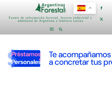
Fuente de información forestal, foresto-industrial y
ambiental de Argentina y América Latina