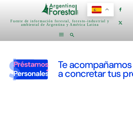
Fuente de información forestal, foresto-industrial y
ambiental de Argentina y América Latina