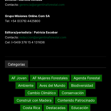
Contacto:
gerencia@argentinaforestal.com
G
rupo Misiones
Online.Com
SA
Tel: +54 (0376) 4425800
Editora/periodista : Patricia Escobar
Contacto:
redaccion@argentinaforestal.com
Cel: (+54)9 376 15 4 131636
Categorías
AF Joven
AF Mujeres Forestales
Agenda Forestal
Ambiente
Aves del Mundo
Biodiversidad
Cambio Climático
Conservación
Construir con Madera
Contenido Patrocinado
Costa Rica
Destacadas
Educación