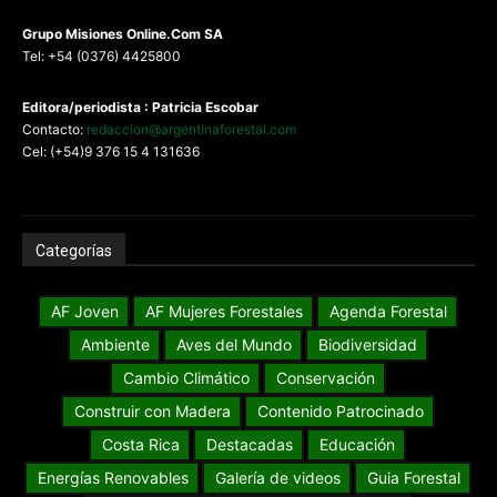
G
rupo Misiones
Online.Com
SA
Tel: +54 (0376) 4425800
Editora/periodista : Patricia Escobar
Contacto:
redaccion@argentinaforestal.com
Cel: (+54)9 376 15 4 131636
Categorías
AF Joven
AF Mujeres Forestales
Agenda Forestal
Ambiente
Aves del Mundo
Biodiversidad
Cambio Climático
Conservación
Construir con Madera
Contenido Patrocinado
Costa Rica
Destacadas
Educación
Energías Renovables
Galería de videos
Guia Forestal