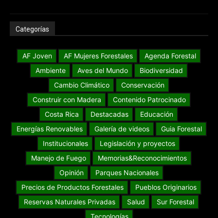
Categorías
AF Joven
AF Mujeres Forestales
Agenda Forestal
Ambiente
Aves del Mundo
Biodiversidad
Cambio Climático
Conservación
Construir con Madera
Contenido Patrocinado
Costa Rica
Destacadas
Educación
Energías Renovables
Galería de videos
Guia Forestal
Institucionales
Legislación y proyectos
Manejo de Fuego
Memorias&Reconocimientos
Opinión
Parques Nacionales
Precios de Productos Forestales
Pueblos Originarios
Reservas Naturales Privadas
Salud
Sur Forestal
Tecnologías