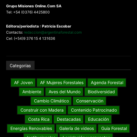
G
rupo Misiones
Online.Com
SA
Tel: +54 (0376) 4425800
Editora/periodista : Patricia Escobar
Contacto:
redaccion@argentinaforestal.com
Cel: (+54)9 376 15 4 131636
Categorías
AF Joven
AF Mujeres Forestales
Agenda Forestal
Ambiente
Aves del Mundo
Biodiversidad
Cambio Climático
Conservación
Construir con Madera
Contenido Patrocinado
Costa Rica
Destacadas
Educación
Energías Renovables
Galería de videos
Guia Forestal