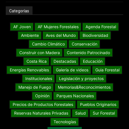
Categorías
AF Joven
AF Mujeres Forestales
Agenda Forestal
Ambiente
Aves del Mundo
Biodiversidad
Cambio Climático
Conservación
Construir con Madera
Contenido Patrocinado
Costa Rica
Destacadas
Educación
Energías Renovables
Galería de videos
Guia Forestal
Institucionales
Legislación y proyectos
Manejo de Fuego
Memorias&Reconocimientos
Opinión
Parques Nacionales
Precios de Productos Forestales
Pueblos Originarios
Reservas Naturales Privadas
Salud
Sur Forestal
Tecnologías