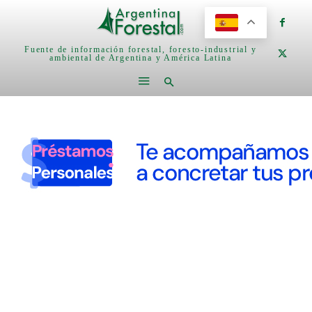
Fuente de información forestal, foresto-industrial y
ambiental de Argentina y América Latina