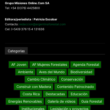
G
rupo Misiones
Online.Com
SA
Tel: +54 (0376) 4425800
Editora/periodista : Patricia Escobar
Contacto:
redaccion@argentinaforestal.com
Cel: (+54)9 376 15 4 131636
Categorías
AF Joven
AF Mujeres Forestales
Agenda Forestal
Ambiente
Aves del Mundo
Biodiversidad
Cambio Climático
Conservación
Construir con Madera
Contenido Patrocinado
Costa Rica
Destacadas
Educación
Energías Renovables
Galería de videos
Guia Forestal
Institucionales
Legislación y proyectos