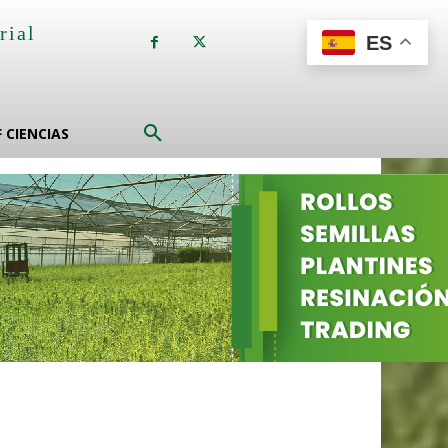
rial
ES
a
F CIENCIAS