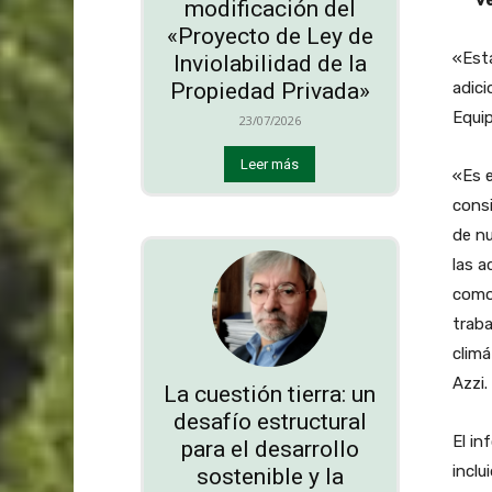
modificación del
«Proyecto de Ley de
«Está
Inviolabilidad de la
adici
Propiedad Privada»
Equip
23/07/2026
Leer más
«Es e
consi
de nu
las a
como 
trab
climá
Azzi.
La cuestión tierra: un
desafío estructural
El in
para el desarrollo
inclu
sostenible y la