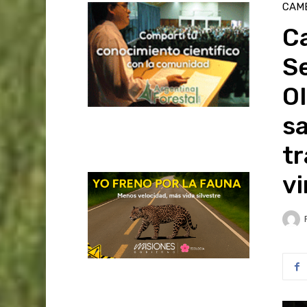
CAMB
Ca
S
O
sa
t
vi