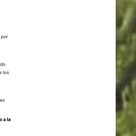
 por
ado
e los
tes
 a la