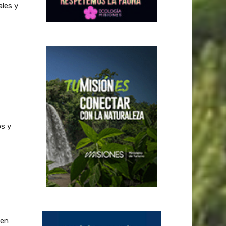
ales y
os y
 en