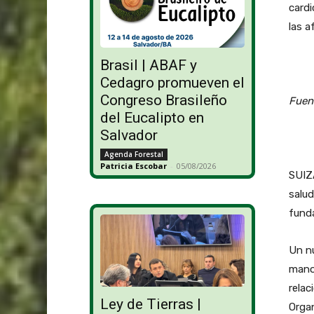
cardi
las a
Brasil | ABAF y
Cedagro promueven el
Congreso Brasileño
Fuen
del Eucalipto en
Salvador
Agenda Forestal
Patricia Escobar
-
05/08/2026
SUIZA
salud
funda
Un n
mano 
relac
Ley de Tierras |
Organ