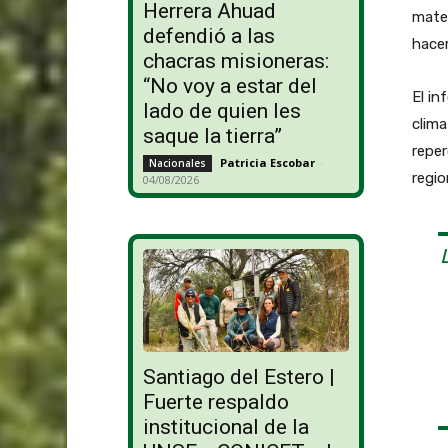
Herrera Ahuad
mater
defendió a las
hacer
chacras misioneras:
“No voy a estar del
El in
lado de quien les
clima
saque la tierra”
reper
Patricia Escobar
-
Nacionales
regi
04/08/2026
Santiago del Estero |
Fuerte respaldo
institucional de la