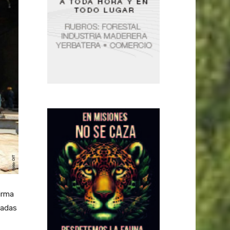
irma
nadas