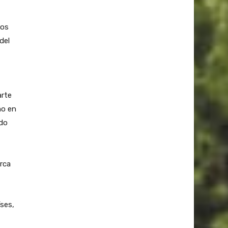
gos
del
arte
mo en
ido
arca
íses,