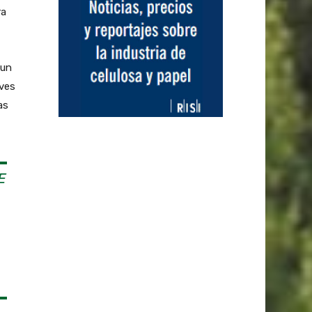
ra
 un
aves
as
E