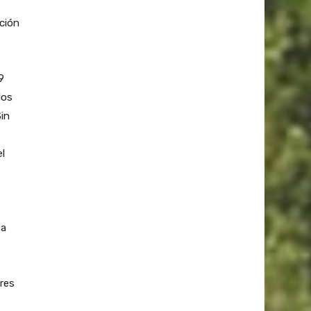
rción
9
los
Sin
l
ea
res