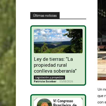
Últimas noticias
Ley de tierras: “La
propiedad rural
conlleva soberanía”
Legislación y proyectos
Patricia Escobar
-
05/08/2026
Un nu
que n
con e