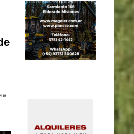
de
918