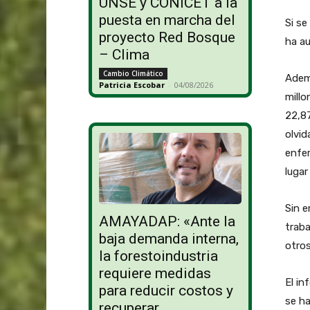
UNSE y CONICET a la
puesta en marcha del
Si se
proyecto Red Bosque
ha au
– Clima
Cambio Climático
Ademá
Patricia Escobar
-
04/08/2026
millo
22,87
olvid
enfer
lugar
Sin e
AMAYADAP: «Ante la
traba
baja demanda interna,
otros
la forestoindustria
requiere medidas
El in
para reducir costos y
se ha
recuperar