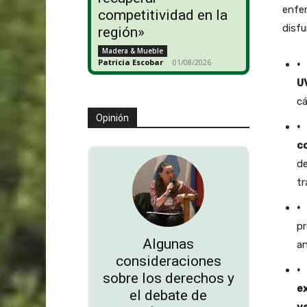
enfer
competitividad en la
disfu
región»
Madera & Mueble
Patricia Escobar
-
01/08/2026
·
U
cá
Opinión
·
c
de
tr
·
pr
Algunas
an
consideraciones
·
sobre los derechos y
e
el debate de
v