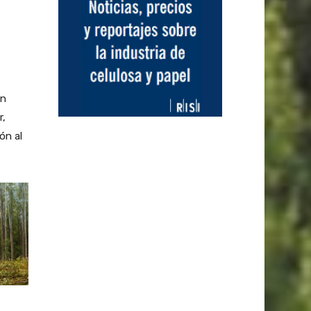
ón
r,
ón al