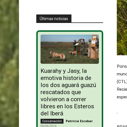
Últimas noticias
Ponss
Kuarahy y Jasy, la
mundo
emotiva historia de
(CTL)
los dos aguará guazú
Reci
rescatados que
espec
volvieron a correr
libres en los Esteros
.
del Iberá
Patricia Escobar
-
Conservación
08/08/2026
BRASI