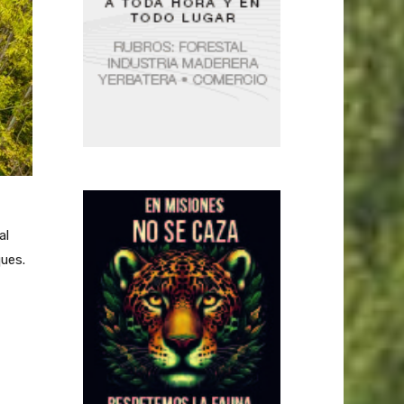
al
ques.