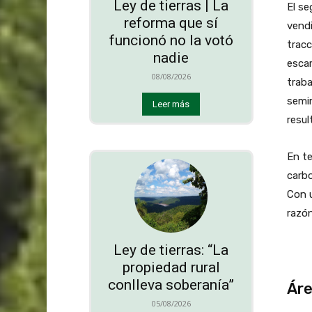
Ley de tierras | La
El se
reforma que sí
vendi
funcionó no la votó
tracc
nadie
esca
08/08/2026
trab
semi
Leer más
resul
En te
carb
Con u
razó
Ley de tierras: “La
propiedad rural
conlleva soberanía”
Áre
05/08/2026