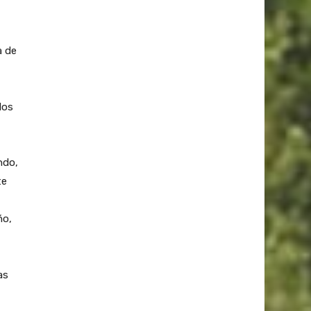
a de
los
ndo,
te
ño,
as