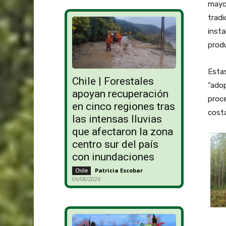
mayo
tradi
insta
produ
Estas
Chile | Forestales
“ado
apoyan recuperación
proce
en cinco regiones tras
costa
las intensas lluvias
que afectaron la zona
centro sur del país
con inundaciones
Patricia Escobar
-
Chile
06/08/2026