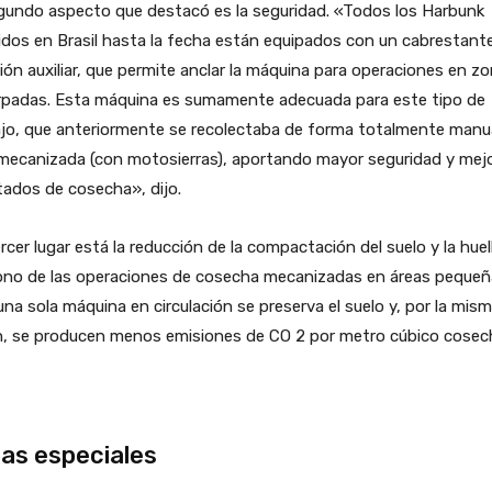
gundo aspecto que destacó es la seguridad. «Todos los Harbunk
dos en Brasil hasta la fecha están equipados con un cabrestant
ión auxiliar, que permite anclar la máquina para operaciones en z
rpadas. Esta máquina es sumamente adecuada para este tipo de
ajo, que anteriormente se recolectaba de forma totalmente manu
mecanizada (con motosierras), aportando mayor seguridad y mej
tados de cosecha», dijo.
rcer lugar está la reducción de la compactación del suelo y la huel
ono de las operaciones de cosecha mecanizadas en áreas pequeñ
na sola máquina en circulación se preserva el suelo y, por la mis
n, se producen menos emisiones de CO 2 por metro cúbico cosec
as especiales