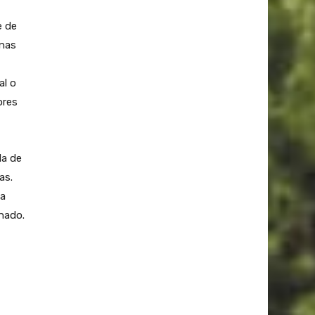
e de
onas
al o
ores
la de
as.
ma
hado.