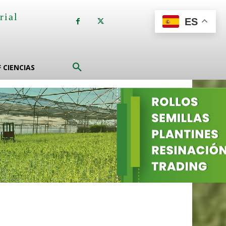
rial
ES
a
F CIENCIAS