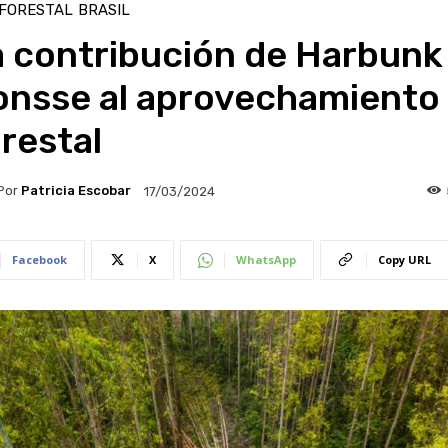
 FORESTAL
BRASIL
a contribución de Harbunk
onsse al aprovechamiento
restal
Por
Patricia Escobar
17/03/2024
Facebook
X
WhatsApp
Copy URL