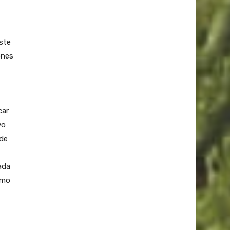
ste
ones
car
vo
 de
ada
omo