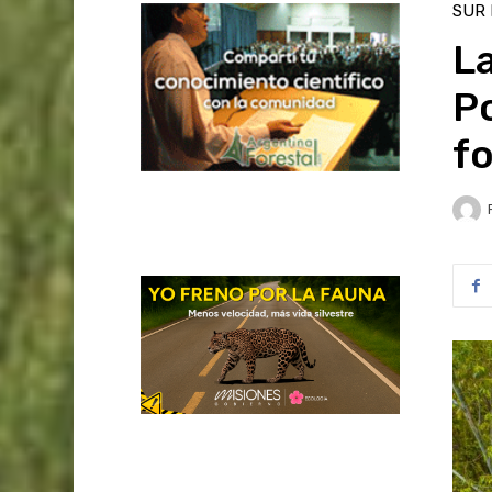
SUR
L
P
fo