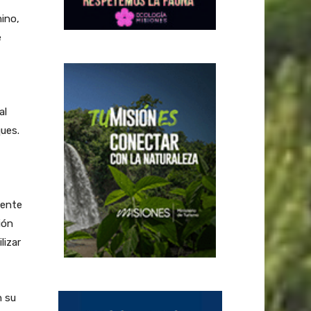
ino,
e
al
ques.
mente
ión
lizar
n su