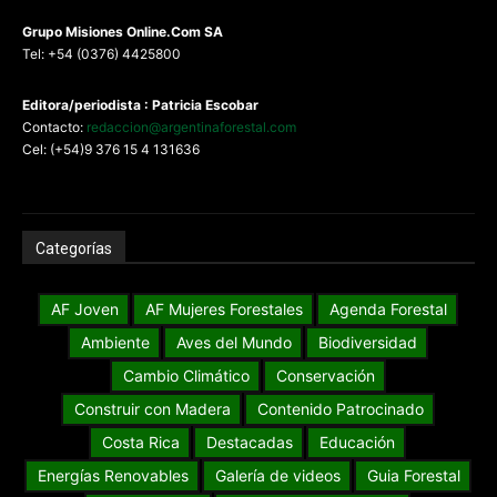
G
rupo Misiones
Online.Com
SA
Tel: +54 (0376) 4425800
Editora/periodista : Patricia Escobar
Contacto:
redaccion@argentinaforestal.com
Cel: (+54)9 376 15 4 131636
Categorías
AF Joven
AF Mujeres Forestales
Agenda Forestal
Ambiente
Aves del Mundo
Biodiversidad
Cambio Climático
Conservación
Construir con Madera
Contenido Patrocinado
Costa Rica
Destacadas
Educación
Energías Renovables
Galería de videos
Guia Forestal