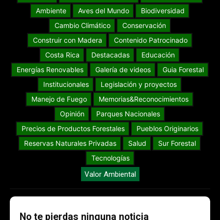
Ambiente
Aves del Mundo
Biodiversidad
Cambio Climático
Conservación
Construir con Madera
Contenido Patrocinado
Costa Rica
Destacadas
Educación
Energías Renovables
Galería de videos
Guia Forestal
Institucionales
Legislación y proyectos
Manejo de Fuego
Memorias&Reconocimientos
Opinión
Parques Nacionales
Precios de Productos Forestales
Pueblos Originarios
Reservas Naturales Privadas
Salud
Sur Forestal
Tecnologías
Valor Ambiental
No te pierdas ninguna noticia