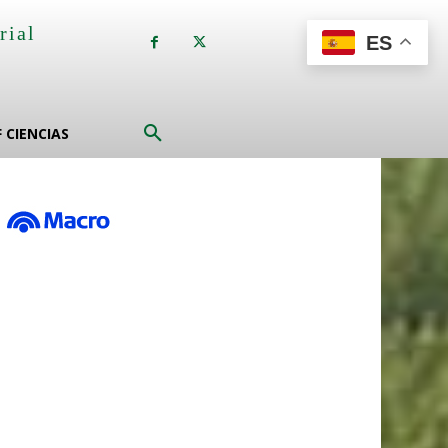
rial
ES
a
F CIENCIAS