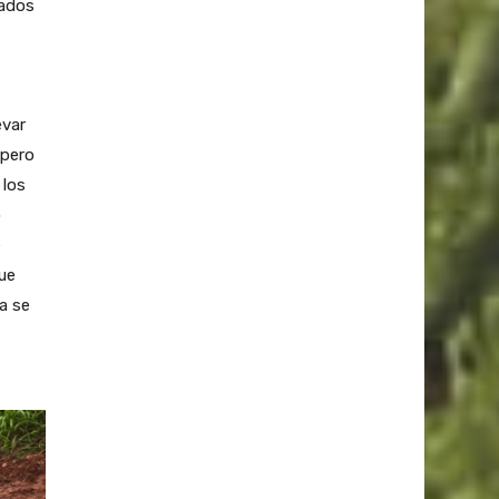
pados
evar
 pero
los
o
e
ue
a se