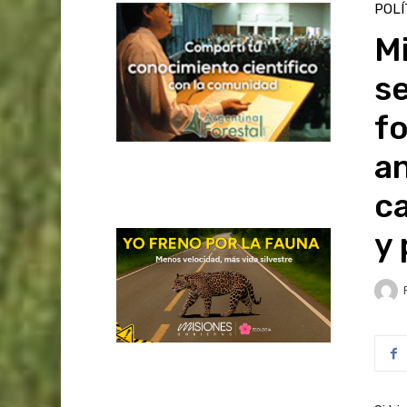
POLÍ
Mi
se
fo
an
c
y 