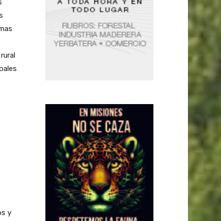
s
s
imas
rural
pales
os y