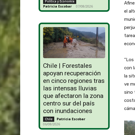
Política y Economía
Afin
Patricia Escobar
-
07/08/2026
el al
munic
perju
tare
econ
“Los
Chile | Forestales
con l
apoyan recuperación
la si
en cinco regiones tras
ve mu
las intensas lluvias
sino 
que afectaron la zona
costo
centro sur del país
cáma
con inundaciones
Patricia Escobar
-
Chile
06/08/2026