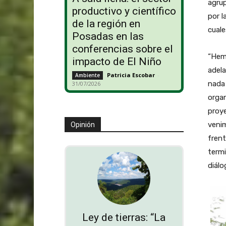
agru
productivo y científico
por l
de la región en
cual
Posadas en las
conferencias sobre el
“Hem
impacto de El Niño
adela
Patricia Escobar
-
Ambiente
nada
31/07/2026
organ
proye
veni
Opinión
frent
termi
diál
Ley de tierras: “La