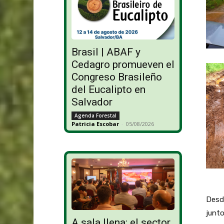
Brasil | ABAF y
Cedagro promueven el
Congreso Brasileño
del Eucalipto en
Salvador
Agenda Forestal
Patricia Escobar
-
05/08/2026
Desde
junt
A sala llena: el sector