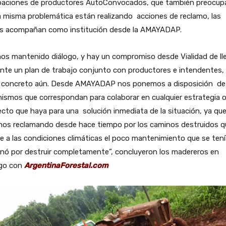
paciones de productores AutoConvocados, que también preocu
a misma problemática están realizando acciones de reclamo, las
es acompañan como institución desde la AMAYADAP.
os mantenido diálogo, y hay un compromiso desde Vialidad de ll
nte un plan de trabajo conjunto con productores e intendentes,
 concreto aún. Desde AMAYADAP nos ponemos a disposición de 
ismos que correspondan para colaborar en cualquier estrategia 
cto que haya para una solución inmediata de la situación, ya qu
mos reclamando desde hace tiempo por los caminos destruidos q
e a las condiciones climáticas el poco mantenimiento que se tení
nó por destruir completamente”, concluyeron los madereros en
ogo con
ArgentinaForestal.com