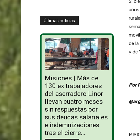
Si bi
años 
rural
Últimas noticias
seman
movi
de la
y de 
Misiones | Más de
Por 
130 ex trabajadores
del aserradero Linor
llevan cuatro meses
@arg
sin respuestas por
sus deudas salariales
e indemnizaciones
tras el cierre...
MISIO