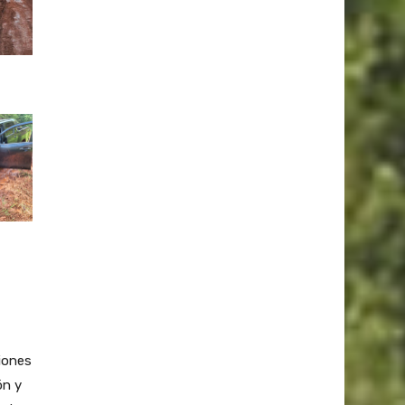
iones
ón y