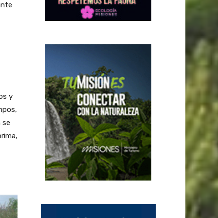
ante
os y
mpos,
 se
prima,