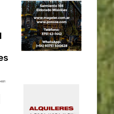
l
es
481