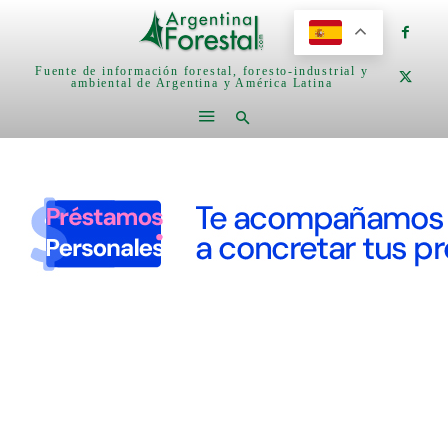
Fuente de información forestal, foresto-industrial y
ambiental de Argentina y América Latina