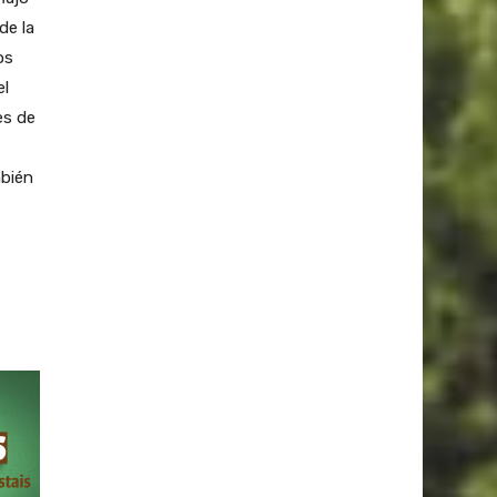
de la
os
el
es de
mbién