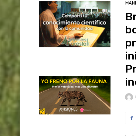
MAN
Br
bo
p
in
Pr
i