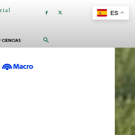
rial
ES
a
F CIENCIAS