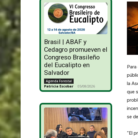
Brasil | ABAF y
Cedagro promueven el
Congreso Brasileño
del Eucalipto en
Para 
Salvador
públi
Agenda Forestal
la A
Patricia Escobar
-
05/08/2026
que s
probl
incen
se de
“El p