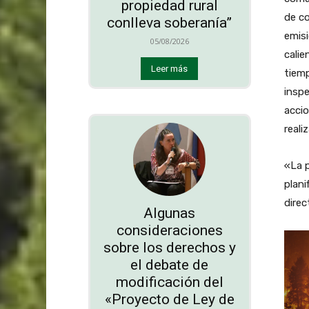
propiedad rural
de co
conlleva soberanía”
emisi
05/08/2026
calie
Leer más
tiemp
inspe
acci
reali
«La 
plani
direc
Algunas
consideraciones
sobre los derechos y
el debate de
modificación del
«Proyecto de Ley de