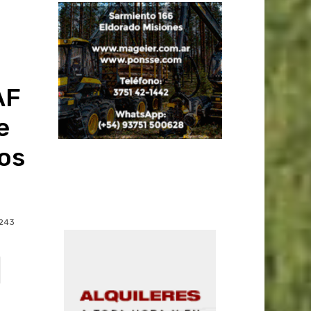
AF
e
os
243