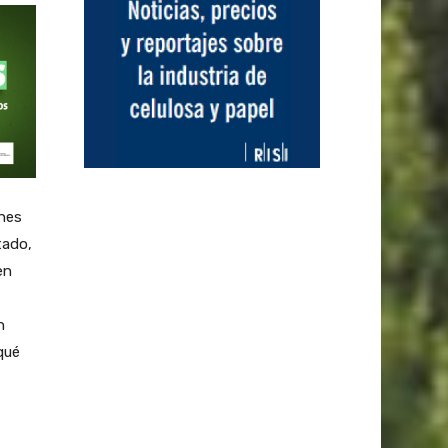
ones
tado,
en
n
qué