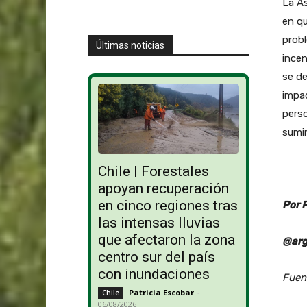
La A
en qu
probl
Últimas noticias
incen
se de
impac
perso
sumin
Chile | Forestales
apoyan recuperación
en cinco regiones tras
Por 
las intensas lluvias
que afectaron la zona
@arg
centro sur del país
con inundaciones
Fuen
Patricia Escobar
-
Chile
06/08/2026