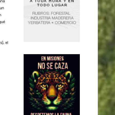
ana
 un
n
qué
), el