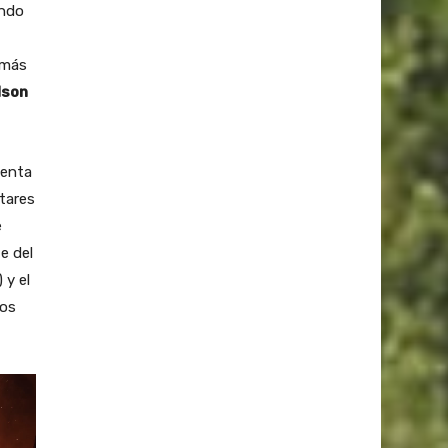
endo
emás
lson
uenta
tares
e
e del
 y el
ios