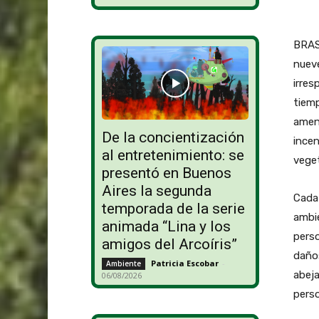
BRAS
nueve
irres
tiemp
amena
De la concientización
incen
al entretenimiento: se
veget
presentó en Buenos
Aires la segunda
Cada 
temporada de la serie
ambie
animada “Lina y los
perso
amigos del Arcoíris”
daños
Patricia Escobar
-
Ambiente
abeja
06/08/2026
perso