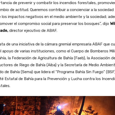
tancia de prevenir y combatir los incendios forestales, promovi
mbio de actitud. Queremos contribuir a concienciar a la sociedad
 los impactos negativos en el medio ambiente y la sociedad; ad
omover el compromiso social para preservar los bosques”, dijo
Wi
ade,
director ejecutivo de ABAF.
ata de una iniciativa de la cámara gremial empresaria ABAF que c
l apoyo de varias instituciones, como el Cuerpo de Bomberos Mili
hía, la Federación de Agricultura de Bahía (Faeb), la Asociación d
ctores de Riego de Bahía (Aiba) y la Secretaría de Medio Ambient
o de Bahía (Sema) que lidera el “Programa Bahía Sin Fuego” (BSF)
é Estatal de Bahía para la Prevención y Lucha contra los Incend
tales.