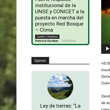
institucional de la
r
UNSE y CONICET a la
o
puesta en marcha del
d
proyecto Red Bosque
u
– Clima
c
Cambio Climático
t
Patricia Escobar
-
04/08/2026
o
r
d
Opinión
«El B
e
trav
v
Defen
í
Civil
d
e
Desd
o
de ac
Ley de tierras: “La
comun