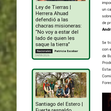
impor
Ley de Tierras |
un ca
Herrera Ahuad
sobre
defendió a las
de pr
chacras misioneras:
Andr
“No voy a estar del
lado de quien les
Se tr
saque la tierra”
con e
Patricia Escobar
-
Nacionales
04/08/2026
de Ba
Produ
Estad
Comit
Fores
R
e
Santiago del Estero |
p
Fuerte respaldo