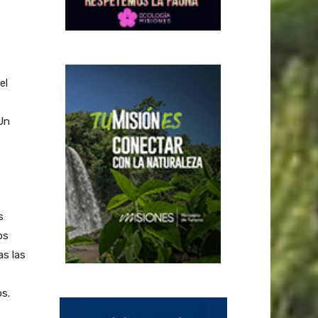
el
 Un
s
os
as las
s.