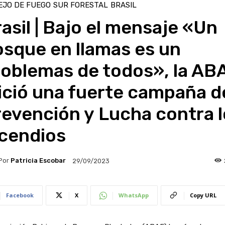
EJO DE FUEGO
SUR FORESTAL
BRASIL
asil | Bajo el mensaje «Un
sque en llamas es un
roblemas de todos», la AB
ició una fuerte campaña d
evención y Lucha contra l
ncendios
Por
Patricia Escobar
29/09/2023
Facebook
X
WhatsApp
Copy URL