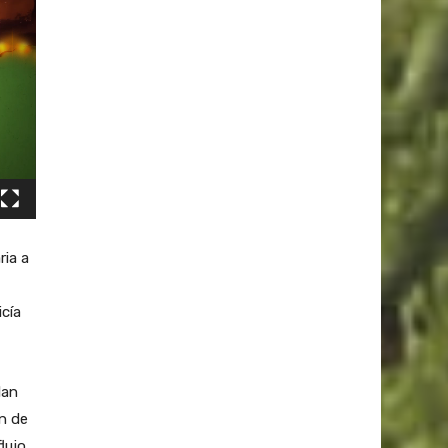
ria a
icía
lan
an de
lujo