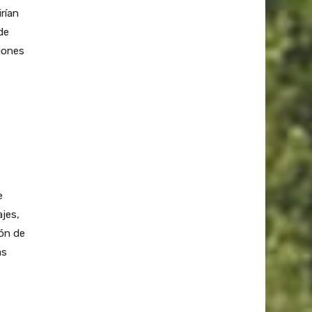
rían
de
iones
e
jes,
ón de
as