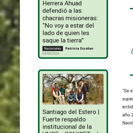
Herrera Ahuad
defendió a las
chacras misioneras:
“No voy a estar del
lado de quien les
saque la tierra”
Patricia Escobar
-
Nacionales
04/08/2026
“Se e
super
entid
Santiago del Estero |
año 2
Fuerte respaldo
Nació
institucional de la