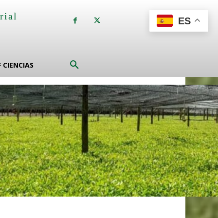
rial
ES
a
F CIENCIAS