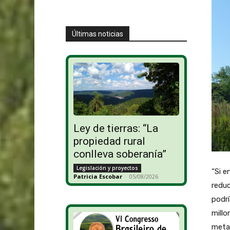
Últimas noticias
Ley de tierras: “La
propiedad rural
conlleva soberanía”
Legislación y proyectos
“Si e
Patricia Escobar
-
05/08/2026
reduc
podrí
millo
meta 