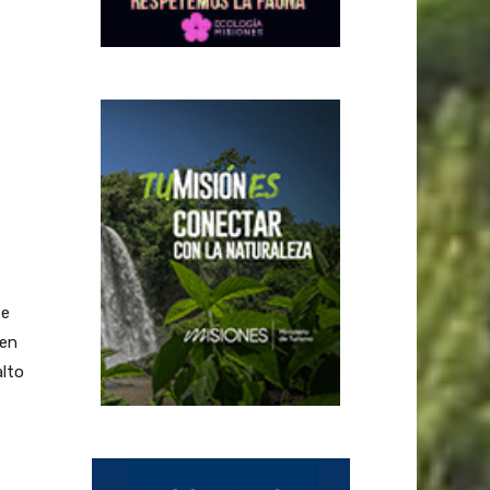
 e
 en
alto