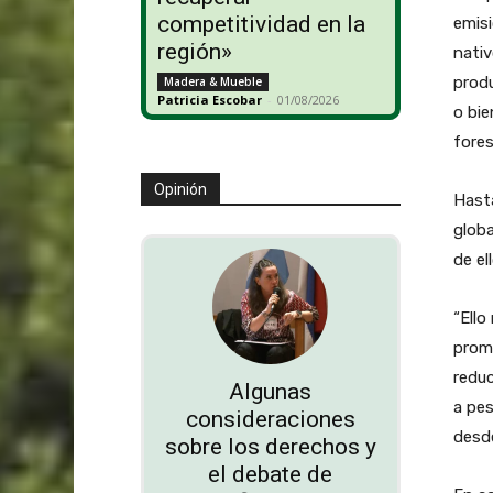
competitividad en la
emis
región»
nativ
produ
Madera & Mueble
Patricia Escobar
-
01/08/2026
o bie
fores
Opinión
Hasta
globa
de el
“Ello
promo
reduc
Algunas
a pes
consideraciones
desde
sobre los derechos y
el debate de