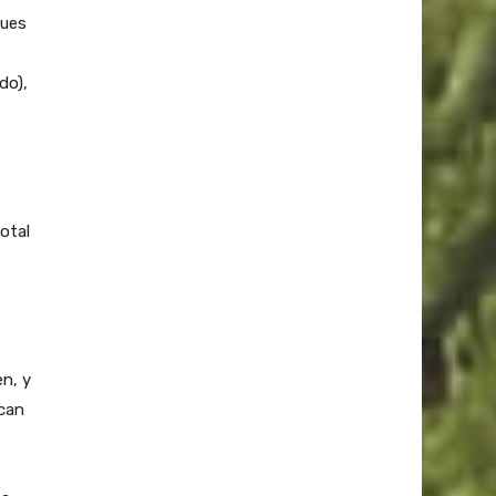
ques
do),
total
en, y
ican