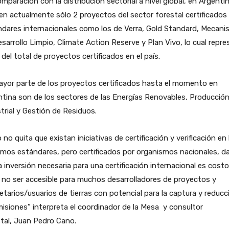
mparación con la distribución sectorial a nivel global, en Argenti
en actualmente sólo 2 proyectos del sector forestal certificados
ndares internacionales como los de Verra, Gold Standard, Mecan
sarrollo Limpio, Climate Action Reserve y Plan Vivo, lo cual repr
 del total de proyectos certificados en el país.
yor parte de los proyectos certificados hasta el momento en
tina son de los sectores de las Energías Renovables, Producció
trial y Gestión de Residuos.
 no quita que existan iniciativas de certificación y verificación en
mos estándares, pero certificados por organismos nacionales, d
a inversión necesaria para una certificación internacional es cost
 no ser accesible para muchos desarrolladores de proyectos y
etarios/usuarios de tierras con potencial para la captura y reducc
isiones” interpreta el coordinador de la Mesa y consultor
tal, Juan Pedro Cano.