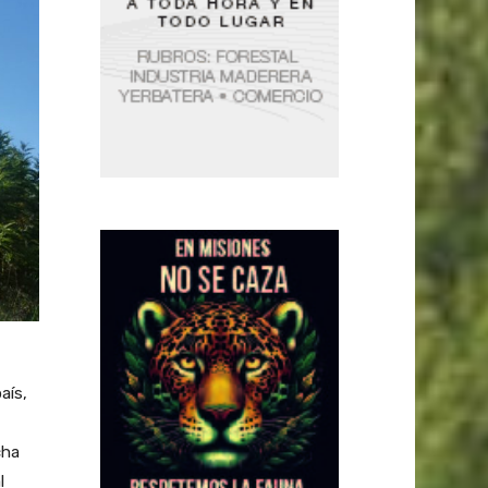
aís,
cha
l