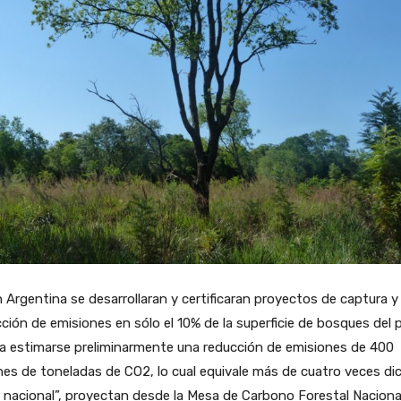
n Argentina se desarrollaran y certificaran proyectos de captura y
ción de emisiones en sólo el 10% de la superficie de bosques del p
a estimarse preliminarmente una reducción de emisiones de 400
nes de toneladas de CO2, lo cual equivale más de cuatro veces di
nacional”, proyectan desde la Mesa de Carbono Forestal Naciona