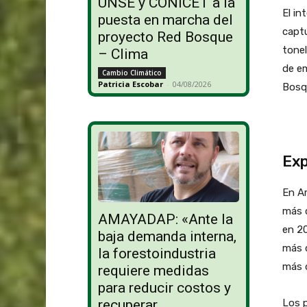
UNSE y CONICET a la
El in
puesta en marcha del
captu
proyecto Red Bosque
tonel
– Clima
de em
Cambio Climático
Patricia Escobar
-
04/08/2026
Bosq
Exp
En Ar
más d
AMAYADAP: «Ante la
en 2
baja demanda interna,
más d
la forestoindustria
más 
requiere medidas
para reducir costos y
Los p
recuperar