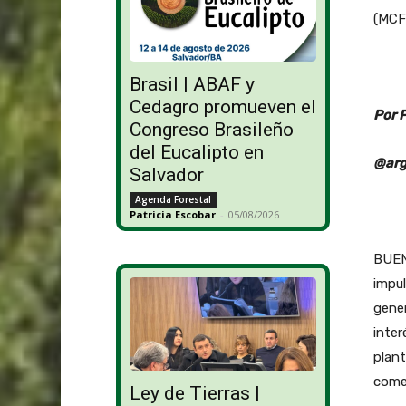
(MCF
Brasil | ABAF y
Cedagro promueven el
Por 
Congreso Brasileño
del Eucalipto en
@arg
Salvador
Agenda Forestal
Patricia Escobar
-
05/08/2026
BUENO
impul
gener
inter
plant
comer
Ley de Tierras |