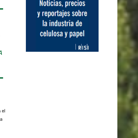
L
A
 el
la