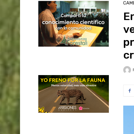
CAMB
E
ve
pr
c