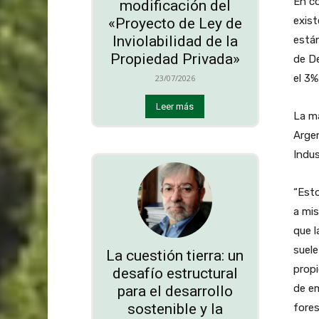
En co
modificación del
exist
«Proyecto de Ley de
Inviolabilidad de la
está
Propiedad Privada»
de De
el 3%
23/07/2026
Leer más
La ma
Argen
Indus
“Esto
a mis
que l
suele
La cuestión tierra: un
propi
desafío estructural
de em
para el desarrollo
sostenible y la
fores