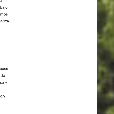
na
 bajo
ismos
esenta
n
 base
ado
osa y
ión