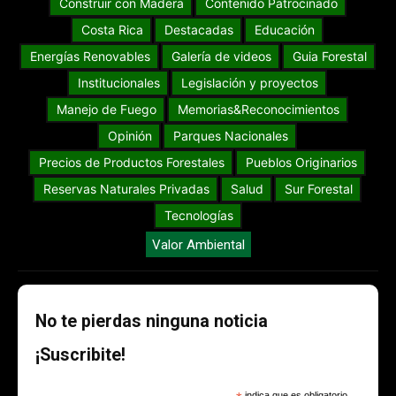
Construir con Madera
Contenido Patrocinado
Costa Rica
Destacadas
Educación
Energías Renovables
Galería de videos
Guia Forestal
Institucionales
Legislación y proyectos
Manejo de Fuego
Memorias&Reconocimientos
Opinión
Parques Nacionales
Precios de Productos Forestales
Pueblos Originarios
Reservas Naturales Privadas
Salud
Sur Forestal
Tecnologías
Valor Ambiental
No te pierdas ninguna noticia
¡Suscribite!
indica que es obligatorio