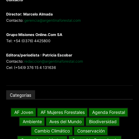
Director: Marcelo Almada
Contacto:
gerencia@argentinaforestal.com
G
rupo Misiones
Online.Com
SA
Tel: +54 (0376) 4425800
Editora/periodista : Patricia Escobar
Contacto:
redaccion@argentinaforestal.com
Cel: (+54)9 376 15 4 131636
Categorías
AF Joven
AF Mujeres Forestales
Agenda Forestal
Ambiente
Aves del Mundo
Biodiversidad
Cambio Climático
Conservación