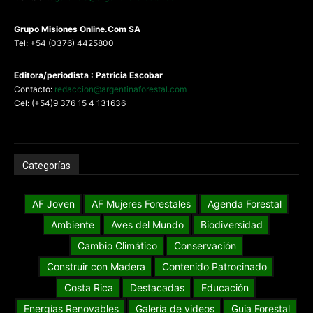
G
rupo Misiones
Online.Com
SA
Tel: +54 (0376) 4425800
Editora/periodista : Patricia Escobar
Contacto:
redaccion@argentinaforestal.com
Cel: (+54)9 376 15 4 131636
Categorías
AF Joven
AF Mujeres Forestales
Agenda Forestal
Ambiente
Aves del Mundo
Biodiversidad
Cambio Climático
Conservación
Construir con Madera
Contenido Patrocinado
Costa Rica
Destacadas
Educación
Energías Renovables
Galería de videos
Guia Forestal