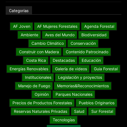
Categorías
AF Joven
AF Mujeres Forestales
Agenda Forestal
Ambiente
Aves del Mundo
Biodiversidad
Cambio Climático
Conservación
Construir con Madera
Contenido Patrocinado
Costa Rica
Destacadas
Educación
Energías Renovables
Galería de videos
Guia Forestal
Institucionales
Legislación y proyectos
Manejo de Fuego
Memorias&Reconocimientos
Opinión
Parques Nacionales
Precios de Productos Forestales
Pueblos Originarios
Reservas Naturales Privadas
Salud
Sur Forestal
Tecnologías