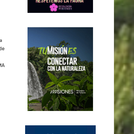
a
de
MA