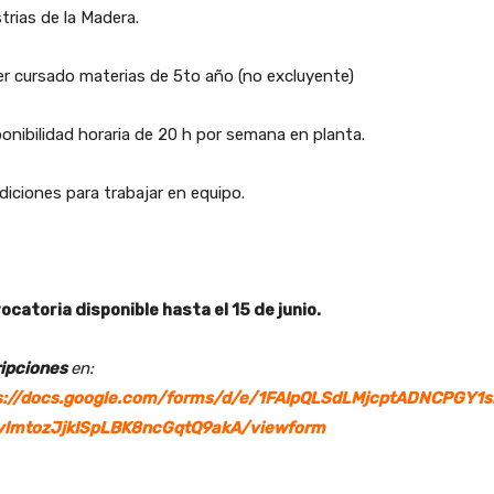
trias de la Madera.
r cursado materias de 5to año (no excluyente)
onibilidad horaria de 20 h por semana en planta.
iciones para trabajar en equipo.
ocatoria disponible hasta el 15 de junio.
ripciones
en:
s://docs.google.com/forms/d/e/1FAIpQLSdLMjcptADNCPGY1
lmtozJjkISpLBK8ncGqtQ9akA/viewform