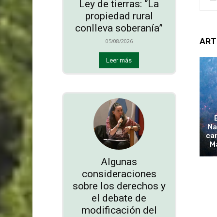
Ley de tierras: “La
propiedad rural
conlleva soberanía”
ART
05/08/2026
Leer más
Na
cam
M
Algunas
consideraciones
sobre los derechos y
el debate de
modificación del