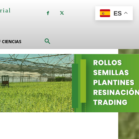
rial
ES
a
F CIENCIAS