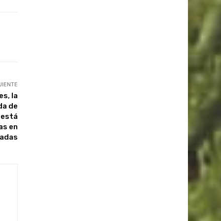
UIENTE
s, la
da de
 está
as en
adas