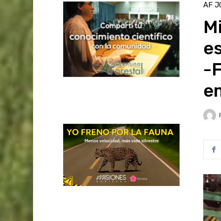
AF J
Mi
e
-F
e