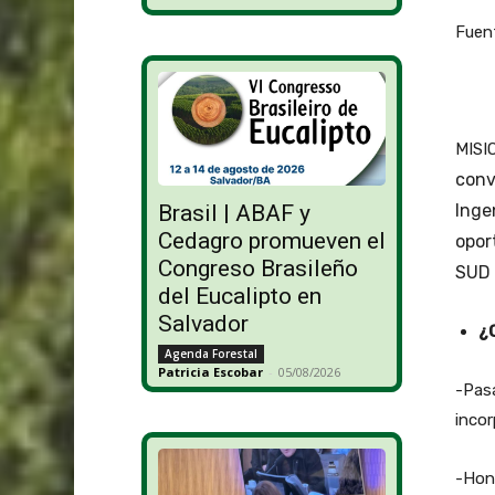
Fuen
MISIO
conv
Inge
Brasil | ABAF y
Cedagro promueven el
opor
Congreso Brasileño
SUD 
del Eucalipto en
Salvador
¿
Agenda Forestal
Patricia Escobar
-
05/08/2026
-Pasa
incor
-Hono