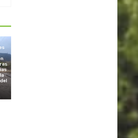
les
en
tras
vias
la
 del
s