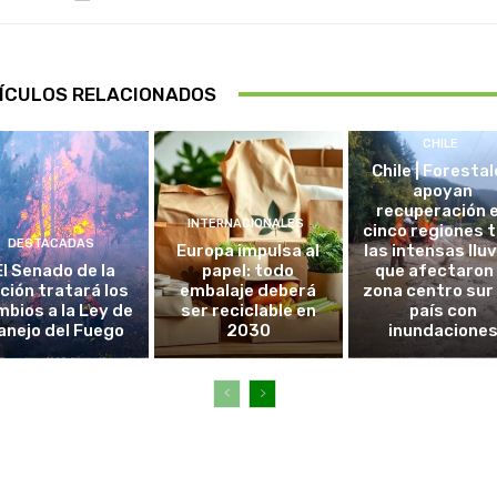
ÍCULOS RELACIONADOS
CHILE
Chile | Foresta
apoyan
recuperación 
INTERNACIONALES
cinco regiones 
DESTACADAS
Europa impulsa al
las intensas llu
El Senado de la
papel: todo
que afectaron 
ción tratará los
embalaje deberá
zona centro sur
bios a la Ley de
ser reciclable en
país con
anejo del Fuego
2030
inundacione