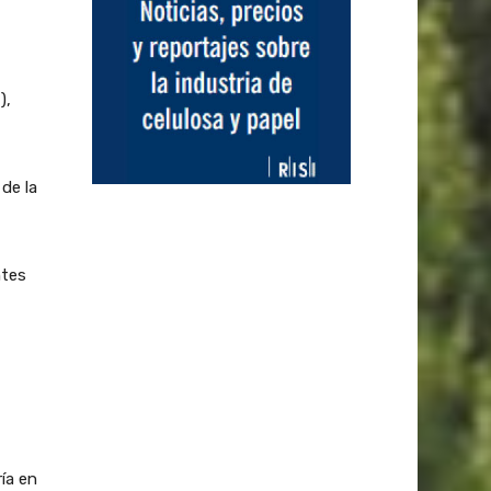
),
de la
ntes
ía en