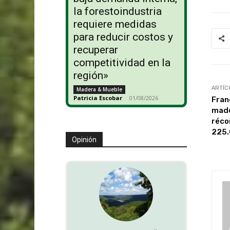
la forestoindustria
requiere medidas
para reducir costos y
recuperar
competitividad en la
región»
ARTÍC
Madera & Mueble
Patricia Escobar
-
01/08/2026
Fran
made
réco
225
Opinión