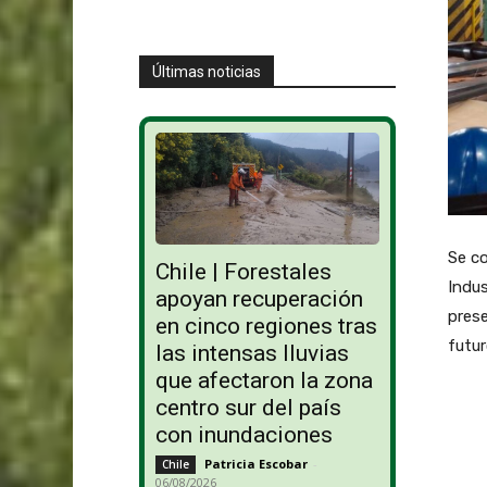
Últimas noticias
Se co
Chile | Forestales
Indus
apoyan recuperación
prese
en cinco regiones tras
futu
las intensas lluvias
que afectaron la zona
centro sur del país
con inundaciones
Patricia Escobar
-
Chile
06/08/2026