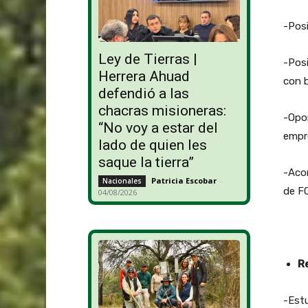
-Posi
Ley de Tierras |
-Posi
Herrera Ahuad
con b
defendió a las
chacras misioneras:
-Opor
“No voy a estar del
empr
lado de quien les
saque la tierra”
-Aco
Patricia Escobar
-
Nacionales
de F
04/08/2026
R
-Estu