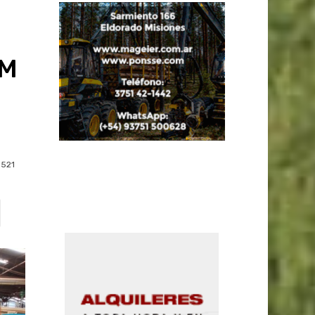
IM
521