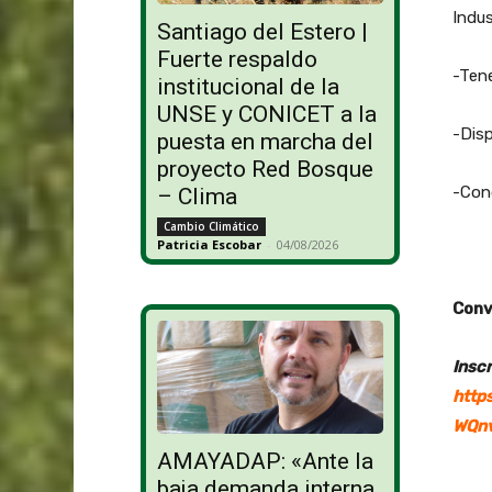
Indus
Santiago del Estero |
Fuerte respaldo
-Tene
institucional de la
UNSE y CONICET a la
-Disp
puesta en marcha del
proyecto Red Bosque
-Cond
– Clima
Cambio Climático
Patricia Escobar
-
04/08/2026
Conv
Insc
http
WQnv
AMAYADAP: «Ante la
baja demanda interna,