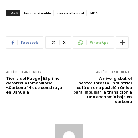
TAGS
bono sostenible
desarrollo rural
FIDA
Facebook
X
WhatsApp
ARTÍCULO ANTERIOR
ARTÍCULO SIGUIENTE
Tierra del Fuego | El primer
A nivel global, el
desarrollo inmobiliario
sector foresto-industrial
«Carbono 14» se construye
está en una posición única
en Ushuaia
para impulsar la transición a
una economía baja en
carbono