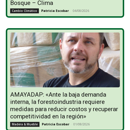
Bosque – Clima
Patricia Escobar
-
04/08/2026
Cambio Climático
AMAYADAP: «Ante la baja demanda
interna, la forestoindustria requiere
medidas para reducir costos y recuperar
competitividad en la región»
Patricia Escobar
-
01/08/2026
Madera & Mueble