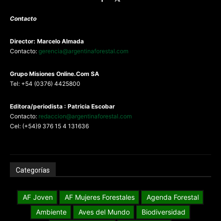
Contacto
Director: Marcelo Almada
Contacto:
gerencia@argentinaforestal.com
G
rupo Misiones
Online.Com
SA
Tel: +54 (0376) 4425800
Editora/periodista : Patricia Escobar
Contacto:
redaccion@argentinaforestal.com
Cel: (+54)9 376 15 4 131636
Categorías
AF Joven
AF Mujeres Forestales
Agenda Forestal
Ambiente
Aves del Mundo
Biodiversidad