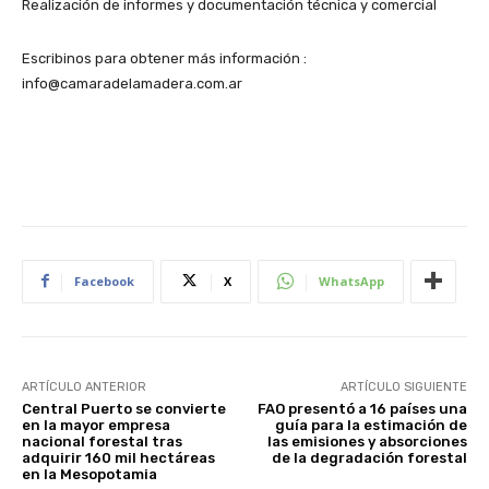
Realización de informes y documentación técnica y comercial
Escribinos para obtener más información :
info@camaradelamadera.com.ar
Facebook
X
WhatsApp
ARTÍCULO ANTERIOR
ARTÍCULO SIGUIENTE
Central Puerto se convierte
FAO presentó a 16 países una
en la mayor empresa
guía para la estimación de
nacional forestal tras
las emisiones y absorciones
adquirir 160 mil hectáreas
de la degradación forestal
en la Mesopotamia