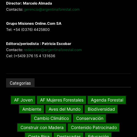
Director: Marcelo Almada
Contacto:
gerencia@argentinaforestal.com
G
rupo Misiones
Online.Com
SA
Tel: +54 (0376) 4425800
Editora/periodista : Patricia Escobar
Contacto:
redaccion@argentinaforestal.com
Cel: (+54)9 376 15 4 131636
Categorías
AF Joven
AF Mujeres Forestales
Agenda Forestal
Ambiente
Aves del Mundo
Biodiversidad
Cambio Climático
Conservación
Construir con Madera
Contenido Patrocinado
Costa Rica
Destacadas
Educación