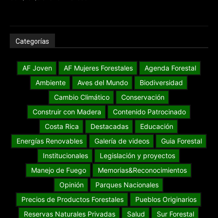
Categorías
AF Joven
AF Mujeres Forestales
Agenda Forestal
Ambiente
Aves del Mundo
Biodiversidad
Cambio Climático
Conservación
Construir con Madera
Contenido Patrocinado
Costa Rica
Destacadas
Educación
Energías Renovables
Galería de videos
Guia Forestal
Institucionales
Legislación y proyectos
Manejo de Fuego
Memorias&Reconocimientos
Opinión
Parques Nacionales
Precios de Productos Forestales
Pueblos Originarios
Reservas Naturales Privadas
Salud
Sur Forestal