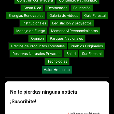
Construir con Madera
Contenido Patrocinado
Costa Rica
Destacadas
Educación
Energías Renovables
Galería de videos
Guia Forestal
Institucionales
Legislación y proyectos
Manejo de Fuego
Memorias&Reconocimientos
Opinión
Parques Nacionales
Precios de Productos Forestales
Pueblos Originarios
Reservas Naturales Privadas
Salud
Sur Forestal
Tecnologías
Valor Ambiental
No te pierdas ninguna noticia
¡Suscribite!
*
indica que es obligatorio