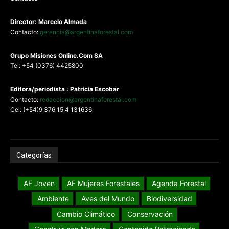
Director: Marcelo Almada
Contacto:
gerencia@argentinaforestal.com
G
rupo Misiones
Online.Com
SA
Tel: +54 (0376) 4425800
Editora/periodista : Patricia Escobar
Contacto:
redaccion@argentinaforestal.com
Cel: (+54)9 376 15 4 131636
Categorías
AF Joven
AF Mujeres Forestales
Agenda Forestal
Ambiente
Aves del Mundo
Biodiversidad
Cambio Climático
Conservación