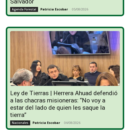
Salvador
Patricia Escobar
-
05/08/2026
Agenda Forestal
Ley de Tierras | Herrera Ahuad defendió
a las chacras misioneras: “No voy a
estar del lado de quien les saque la
tierra”
Patricia Escobar
-
04/08/2026
Nacionales