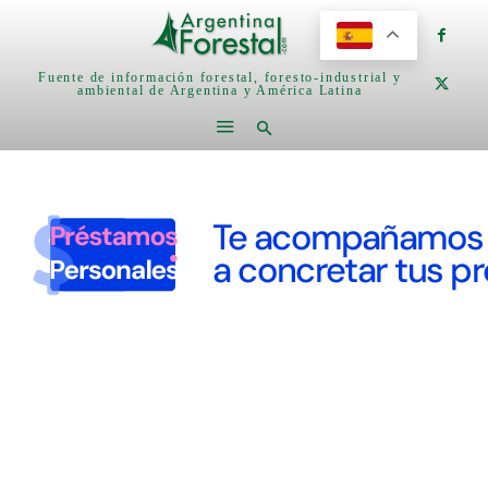
Fuente de información forestal, foresto-industrial y
ambiental de Argentina y América Latina