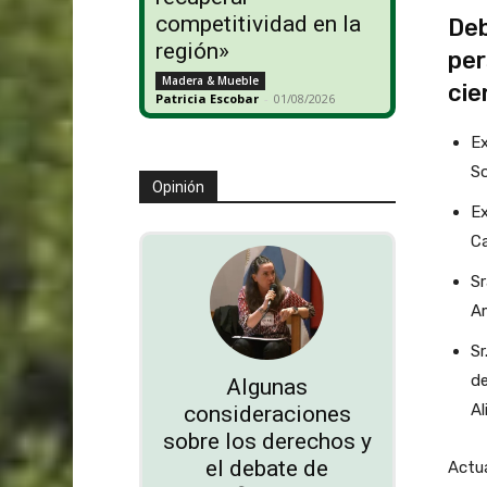
competitividad en la
Deb
región»
per
Madera & Mueble
cie
Patricia Escobar
-
01/08/2026
Ex
So
Opinión
Ex
Ca
Sr
Am
Sr
de
Algunas
Al
consideraciones
sobre los derechos y
el debate de
Actua