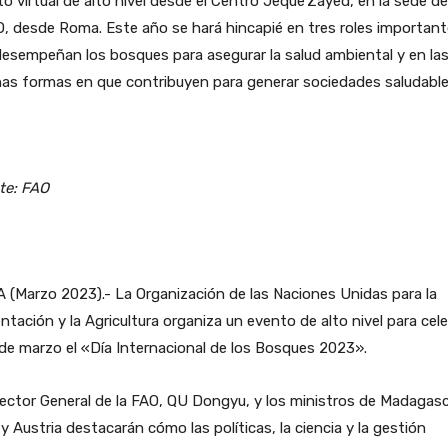
o virtual de alto nivel desde el Centro Jeque Zayed, en la sede de
O, desde Roma. Este año se hará hincapié en tres roles importan
esempeñan los bosques para asegurar la salud ambiental y en la
as formas en que contribuyen para generar sociedades saludable
te: FAO
(Marzo 2023).- La Organización de las Naciones Unidas para la
ntación y la Agricultura organiza un evento de alto nivel para cele
 de marzo el «Día Internacional de los Bosques 2023».
rector General de la FAO, QU Dongyu, y los ministros de Madagasc
 y Austria destacarán cómo las políticas, la ciencia y la gestión