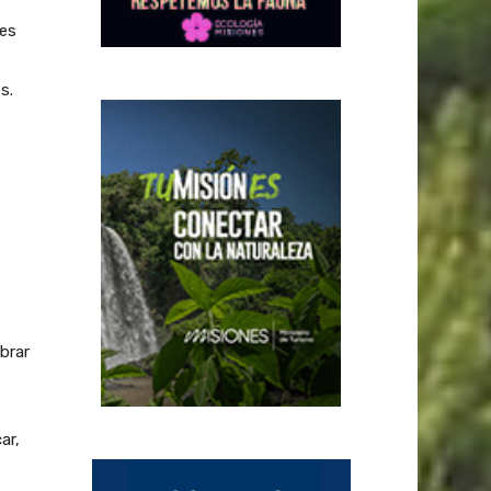
tes
s
s.
brar
ar,