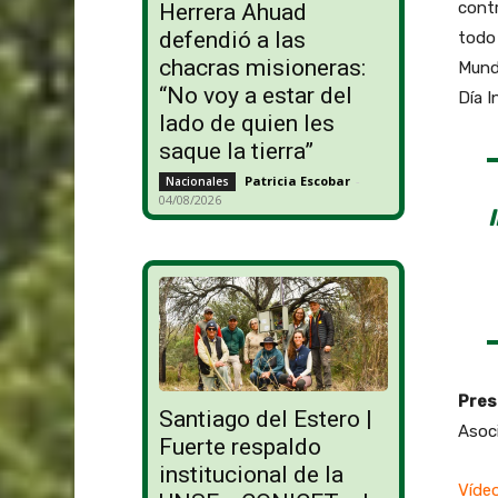
contr
Herrera Ahuad
defendió a las
todo 
chacras misioneras:
Mundo
“No voy a estar del
Día I
lado de quien les
saque la tierra”
Patricia Escobar
-
Nacionales
04/08/2026
Pres
Santiago del Estero |
Asoci
Fuerte respaldo
institucional de la
Vídeo