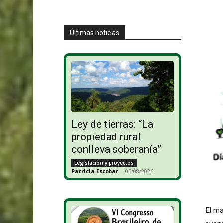
Últimas noticias
Ley de tierras: “La
propiedad rural
conlleva soberanía”
Legislación y proyectos
Patricia Escobar
-
05/08/2026
El ma