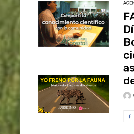
AGE
FA
Dí
Bo
ci
as
de