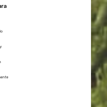
ara
lo
y
n
nente