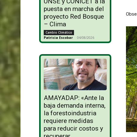
UNSE y CONICET a la
puesta en marcha del
Obser
proyecto Red Bosque
– Clima
Cambio Climático
Patricia Escobar
-
04/08/2026
AMAYADAP: «Ante la
baja demanda interna,
la forestoindustria
requiere medidas
para reducir costos y
recuperar