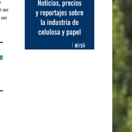
n
 del
 del
S