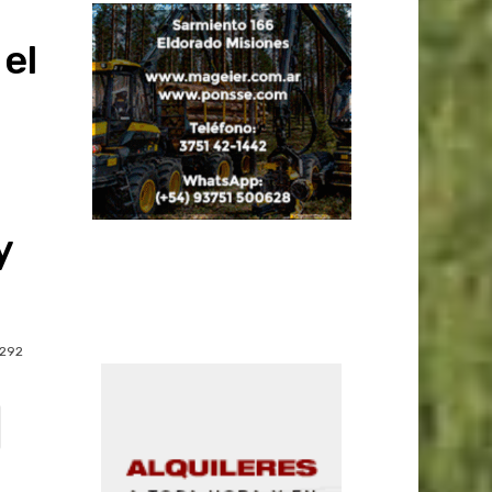
 el
y
292