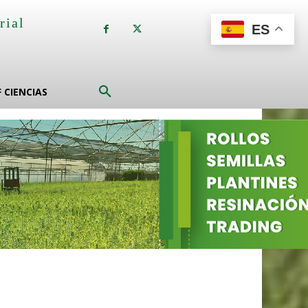
rial
ES
a
F CIENCIAS