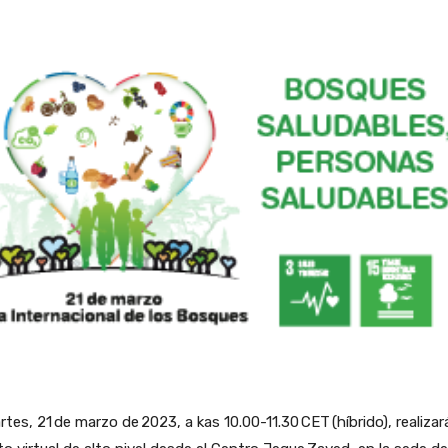
rtes, 21 de marzo de 2023, a kas 10.00-11.30 CET (híbrido), realiza