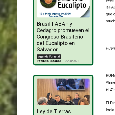
event
la FA
que d
much
Brasil | ABAF y
Cedagro promueven el
Congreso Brasileño
del Eucalipto en
Fuen
Salvador
Agenda Forestal
Patricia Escobar
-
05/08/2026
ROMA 
Alime
el 21
El Di
India
Ley de Tierras |