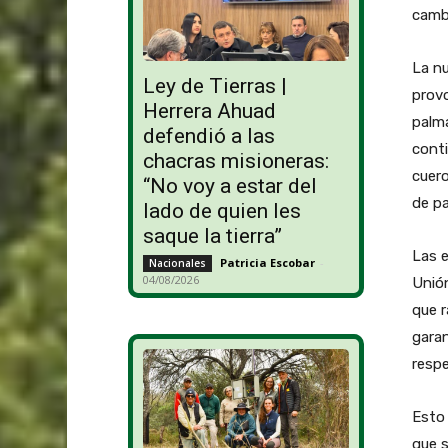
cambi
La nu
Ley de Tierras |
provo
Herrera Ahuad
palma
defendió a las
conti
chacras misioneras:
cuero
“No voy a estar del
de pa
lado de quien les
saque la tierra”
Las 
Patricia Escobar
-
Nacionales
04/08/2026
Unió
que r
garan
respe
Esto 
que 