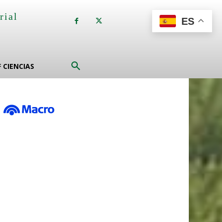
rial
ES
a
F CIENCIAS