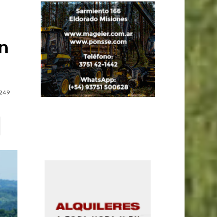
n
249