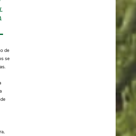
N
L
A
so de
os se
as.
a
a
 de
ra,