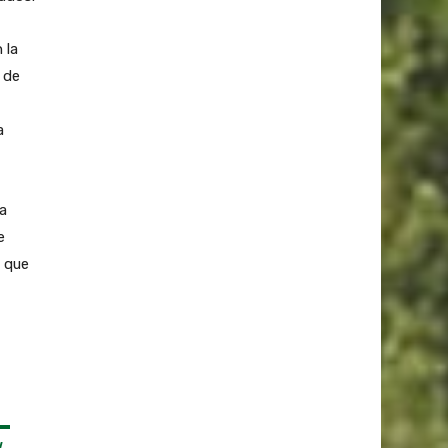
 la
 de
a
a
e
, que