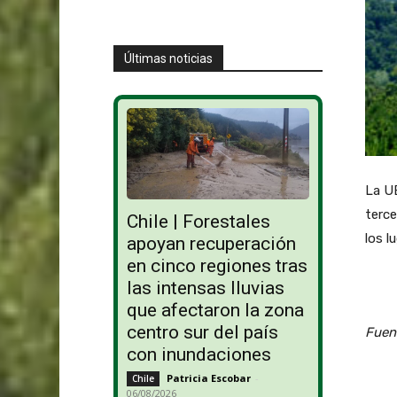
Últimas noticias
La UE
terce
Chile | Forestales
los l
apoyan recuperación
en cinco regiones tras
las intensas lluvias
que afectaron la zona
centro sur del país
Fuent
con inundaciones
Patricia Escobar
-
Chile
06/08/2026