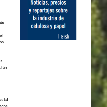
 de
el
tos
la
drán
estal
ados.