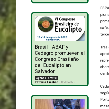
ESPAÑ
pione
prima
café,
terce
Brasil | ABAF y
Tras 
Cedagro promueven el
aprob
Congreso Brasileño
repre
del Eucalipto en
abord
Salvador
dentr
Agenda Forestal
Patricia Escobar
-
05/08/2026
Cada
según
Portu
masa 