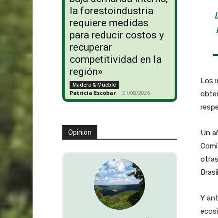
la forestoindustria
requiere medidas
para reducir costos y
recuperar
competitividad en la
región»
Los 
Madera & Mueble
Patricia Escobar
-
01/08/2026
obten
respe
Un añ
Opinión
Comis
otra
Brasi
Y ant
ecosi