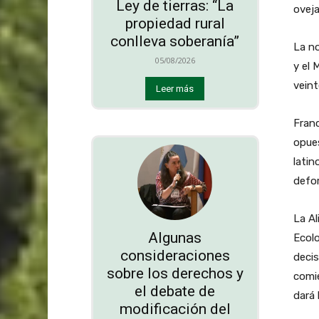
Ley de tierras: “La
oveja
propiedad rural
conlleva soberanía”
La no
05/08/2026
y el 
veint
Leer más
Franc
opue
lati
defor
La Al
Algunas
Ecolo
consideraciones
decis
sobre los derechos y
comie
el debate de
dará 
modificación del