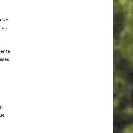
a UE
tras
mente
aíses
el
que