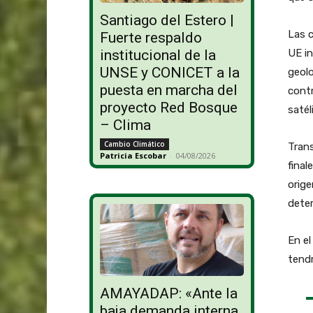
Santiago del Estero |
Las 
Fuerte respaldo
UE i
institucional de la
UNSE y CONICET a la
geolo
puesta en marcha del
contr
proyecto Red Bosque
satél
– Clima
Cambio Climático
Trans
Patricia Escobar
-
04/08/2026
final
orige
deter
En el
tendr
AMAYADAP: «Ante la
baja demanda interna,