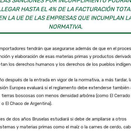
LAS SANCIONES POR INCUMPLIMIENTO PODRÁ
LLEGAR HASTA EL 4% DE LA FACTURACIÓN TOTA
EN LA UE DE LAS EMPRESAS QUE INCUMPLAN L
NORMATIVA.
importadores tendrán que asegurarse además de que en el proce
ción y elaboración de esas materias primas y productos derivad
tan los derechos humanos y los derechos de los pueblos indígen
o después de la entrada en vigor de la normativa, a más tardar, l
ión Europea evaluará si el reglamento debe extenderse también 
s tierras boscosas con menos densidad arbórea (como El Cerrado
l o El Chaco de Argentina).
es de dos años Bruselas estudiará si debe de ampliarse a otros
stemas y materias primas como el maíz o la carnes de cerdo, cab