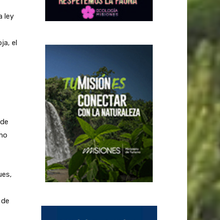
 ley
ja, el
nde
omo
ues,
 de