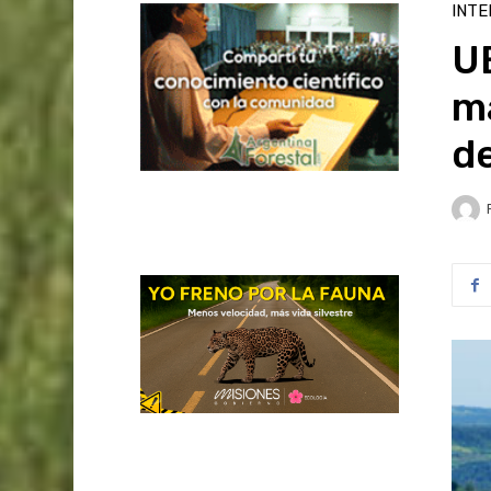
INTE
UE
m
d