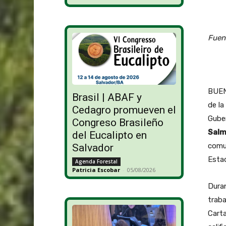
Fuent
BUENO
Brasil | ABAF y
de la
Cedagro promueven el
Gube
Congreso Brasileño
Sal
del Eucalipto en
comun
Salvador
Esta
Agenda Forestal
Patricia Escobar
-
05/08/2026
Duran
traba
Carta