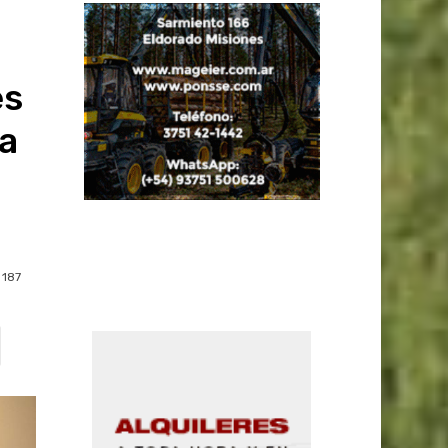
es
 a
187