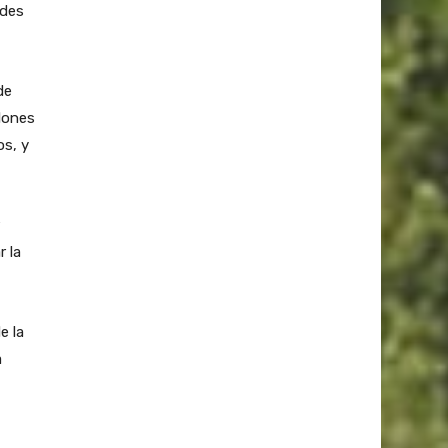
ades
de
lones
s, y
r la
e la
a