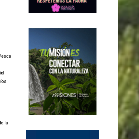
 Pesca
id
fíos
e la