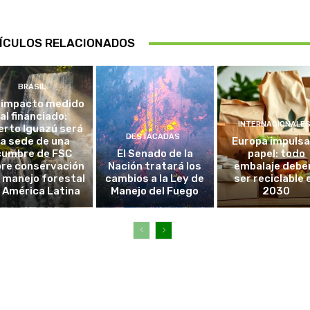
ÍCULOS RELACIONADOS
BRASIL
 impacto medido
al financiado:
INTERNACIONALE
erto Iguazú será
DESTACADAS
la sede de una
Europa impulsa
cumbre de FSC
El Senado de la
papel: todo
re conservación
Nación tratará los
embalaje debe
l manejo forestal
cambios a la Ley de
ser reciclable 
 América Latina
Manejo del Fuego
2030