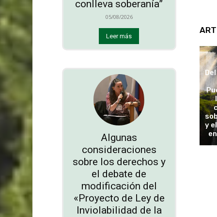
conlleva soberanía”
05/08/2026
ART
Leer más
Del
Pu
sob
y e
en
Algunas
consideraciones
sobre los derechos y
el debate de
modificación del
«Proyecto de Ley de
Inviolabilidad de la