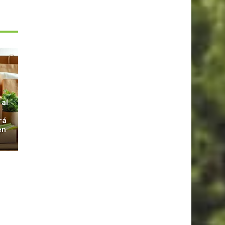
S
 al
rá
en