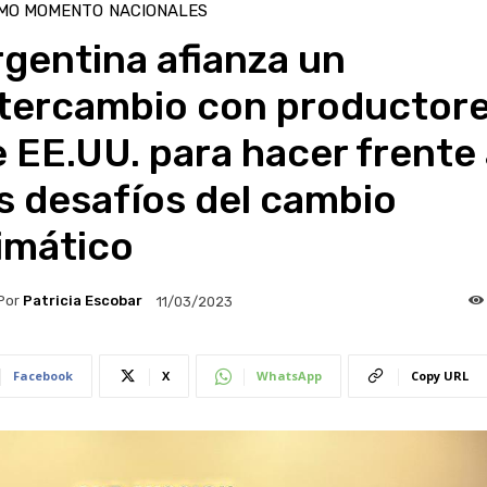
IMO MOMENTO
NACIONALES
gentina afianza un
ntercambio con productor
 EE.UU. para hacer frente
s desafíos del cambio
imático
Por
Patricia Escobar
11/03/2023
Facebook
X
WhatsApp
Copy URL