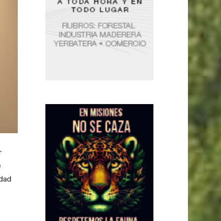
r
e
idad