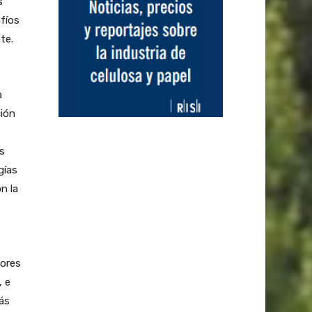
s
fíos
te.
a
ción
s
gías
n la
tores
, e
más