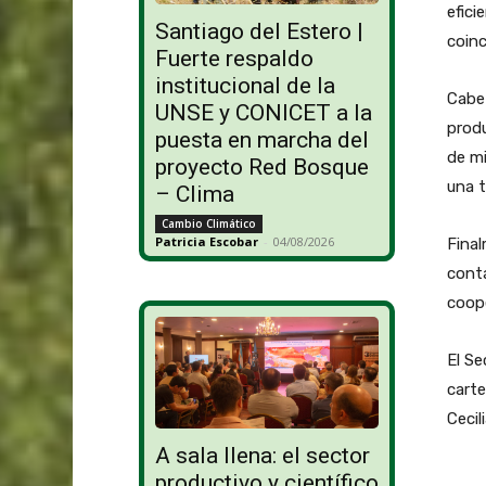
efici
Santiago del Estero |
coinc
Fuerte respaldo
institucional de la
Cabe 
UNSE y CONICET a la
prod
puesta en marcha del
de m
proyecto Red Bosque
una t
– Clima
Cambio Climático
Patricia Escobar
-
04/08/2026
Final
conta
coope
El Se
carte
Cecil
A sala llena: el sector
productivo y científico