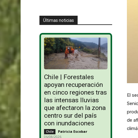
Últimas noticias
Chile | Forestales
apoyan recuperación
en cinco regiones tras
El se
las intensas lluvias
Senio
que afectaron la zona
prod
centro sur del país
de af
con inundaciones
climá
Patricia Escobar
-
Chile
06/08/2026