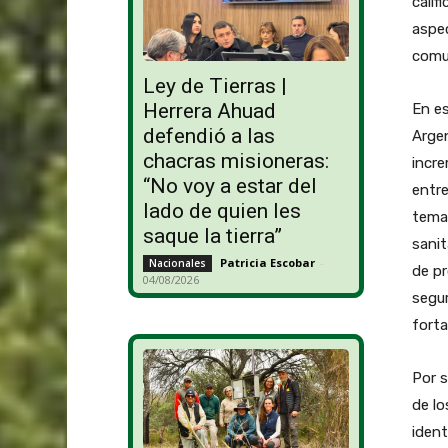
calif
aspec
comu
Ley de Tierras |
Herrera Ahuad
En es
defendió a las
Argen
chacras misioneras:
incre
“No voy a estar del
entre
lado de quien les
temas
saque la tierra”
sanit
Patricia Escobar
-
Nacionales
de pr
04/08/2026
segur
forta
Por 
de lo
ident