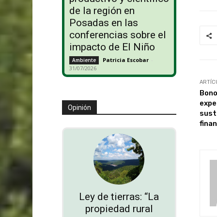
de la región en
Posadas en las
conferencias sobre el
impacto de El Niño
Patricia Escobar
-
Ambiente
31/07/2026
ARTÍC
Bono
expe
Opinión
sust
fina
Ley de tierras: “La
propiedad rural