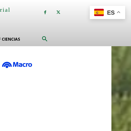
rial
ES
a
F CIENCIAS