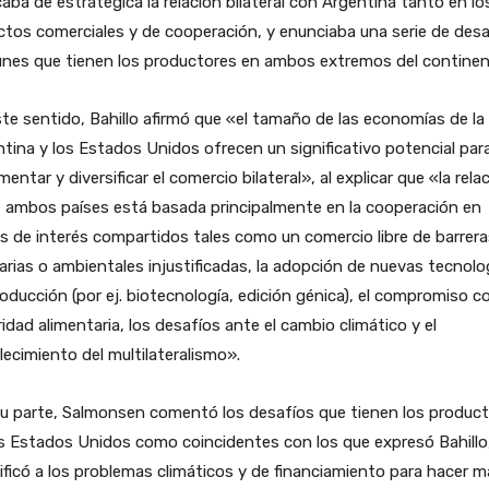
icaba de estratégica la relación bilateral con Argentina tanto en lo
tos comerciales y de cooperación, y enunciaba una serie de desa
nes que tienen los productores en ambos extremos del continen
te sentido, Bahillo afirmó que «el tamaño de las economías de la
tina y los Estados Unidos ofrecen un significativo potencial par
mentar y diversificar el comercio bilateral», al explicar que «la rela
 ambos países está basada principalmente en la cooperación en
 de interés compartidos tales como un comercio libre de barrera
arias o ambientales injustificadas, la adopción de nuevas tecnolo
oducción (por ej. biotecnología, edición génica), el compromiso co
idad alimentaria, los desafíos ante el cambio climático y el
lecimiento del multilateralismo».
su parte, Salmonsen comentó los desafíos que tienen los produc
s Estados Unidos como coincidentes con los que expresó Bahillo
ificó a los problemas climáticos y de financiamiento para hacer 