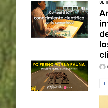
ULT
Ar
i
de
lo
cl