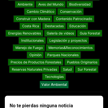
Ambiente
Aves del Mundo
Biodiversidad
Cambio Climático
Conservación
Construir con Madera
Contenido Patrocinado
Costa Rica
Destacadas
Educación
Energías Renovables
Galería de videos
Guia Forestal
Institucionales
Legislación y proyectos
Manejo de Fuego
Memorias&Reconocimientos
Opinión
Parques Nacionales
Precios de Productos Forestales
Pueblos Originarios
Reservas Naturales Privadas
Salud
Sur Forestal
Tecnologías
Valor Ambiental
No te pierdas ninguna noticia