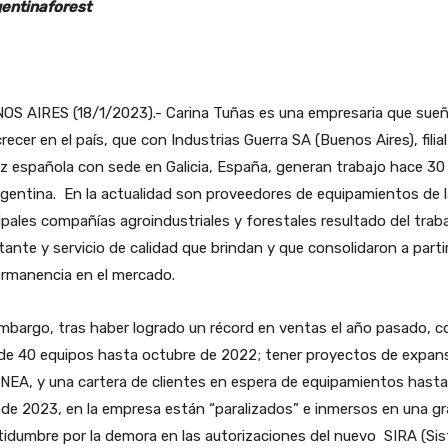
entinaforest
OS AIRES (18/1/2023).- Carina Tuñas es una empresaria que sue
recer en el país, que con Industrias Guerra SA (Buenos Aires), filial
z española con sede en Galicia, España, generan trabajo hace 30
gentina. En la actualidad son proveedores de equipamientos de 
ipales compañías agroindustriales y forestales resultado del trab
ante y servicio de calidad que brindan y que consolidaron a parti
ermanencia en el mercado.
mbargo, tras haber logrado un récord en ventas el año pasado, c
de 40 equipos hasta octubre de 2022; tener proyectos de expan
 NEA, y una cartera de clientes en espera de equipamientos hasta
 de 2023, en la empresa están “paralizados” e inmersos en una g
tidumbre por la demora en las autorizaciones del nuevo SIRA (Si