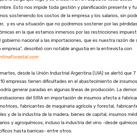
mbre. Esto nos impide toda gestión y planificación presente y fu
os sosteniendo los costos de la empresa y los salarios, sin pod
r, y es una situación que no podremos sostener por las pérdida
ómicas en la que estamos inmersos por las restricciones impues
l gobierno nacional a las importaciones, que es nuestra razón de 
empresa”, describió con notable angustia en la entrevista con
ntinaForestal.com
martes, desde la Unión Industrial Argentina (UIA) se alertó que 7
10 empresas tienen dificultades en el abastecimiento de insumos,
odría generar paradas en algunas líneas de producción. La demor
probaciones del SIRA en importación de insumos afecta a fabric
otrices, fabricantes de maquinaria agrícola y forestal, fabricant
es y de la industria de la madera, bienes de capital, insumos mé
arios y agroquímicos, incluso la industria del vino -desde químico
íficos hasta barricas- entre otros.