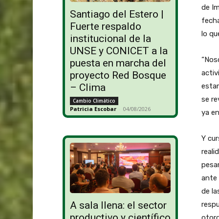
de Im
Santiago del Estero |
fecha
Fuerte respaldo
lo qu
institucional de la
UNSE y CONICET a la
“Nos
puesta en marcha del
activ
proyecto Red Bosque
esta
– Clima
se re
Cambio Climático
Patricia Escobar
-
04/08/2026
ya en
Y cur
reali
pesa
ante
de la
A sala llena: el sector
respu
productivo y científico
otorg