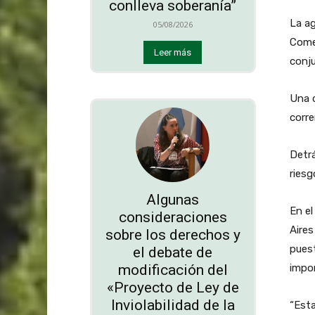
conlleva soberanía”
La ag
05/08/2026
Comer
Leer más
conju
Una 
corre
Detrá
ries
Algunas
En el
consideraciones
Aires
sobre los derechos y
puest
el debate de
modificación del
impor
«Proyecto de Ley de
Inviolabilidad de la
“Esta