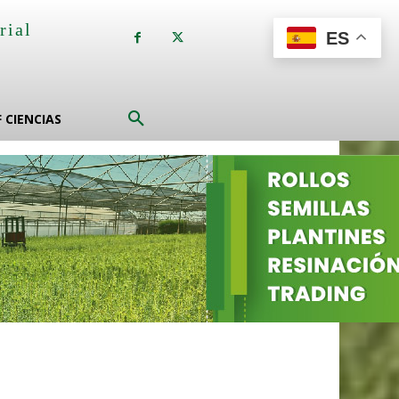
rial
ES
a
F CIENCIAS