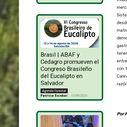
merca
Siste
desde
matri
demor
gasto
tenem
Brasil | ABAF y
entre
Cedagro promueven el
Congreso Brasileño
con t
del Eucalipto en
Carin
Salvador
razón
Agenda Forestal
Patricia Escobar
-
05/08/2026
Por 