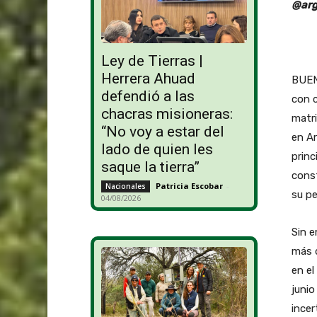
@arg
Ley de Tierras |
Herrera Ahuad
BUEN
defendió a las
con c
chacras misioneras:
matri
“No voy a estar del
en Ar
lado de quien les
princ
saque la tierra”
const
Patricia Escobar
-
Nacionales
su p
04/08/2026
Sin e
más 
en el
junio
incer