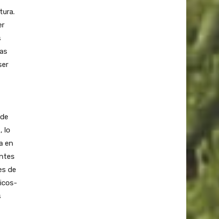
tura.
er
s
tas
ser
 de
 lo
a en
antes
es de
dicos-
s