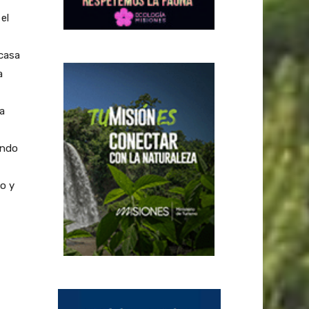
el
 casa
a
a
endo
o y