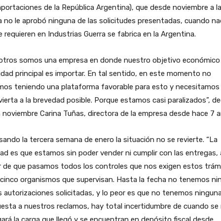
portaciones de la República Argentina), que desde noviembre a l
 no le aprobó ninguna de las solicitudes presentadas, cuando n
e requieren en Industrias Guerra se fabrica en la Argentina.
otros somos una empresa en donde nuestro objetivo económico
idad principal es importar. En tal sentido, en este momento no
mos teniendo una plataforma favorable para esto y necesitamos
vierta a la brevedad posible. Porque estamos casi paralizados”, de
 noviembre Carina Tuñas, directora de la empresa desde hace 7 a
sando la tercera semana de enero la situación no se revierte. “La
dad es que estamos sin poder vender ni cumplir con las entregas, 
r de que pasamos todos los controles que nos exigen estos trám
 cinco organismos que supervisan. Hasta la fecha no tenemos ni
s autorizaciones solicitadas, y lo peor es que no tenemos ningun
esta a nuestros reclamos, hay total incertidumbre de cuando se
ará la carga que llegó y se encuentran en depósito fiscal desde