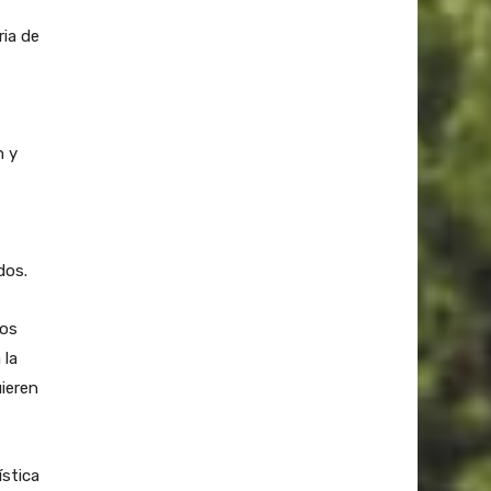
ria de
n y
dos.
nos
 la
ieren
ística