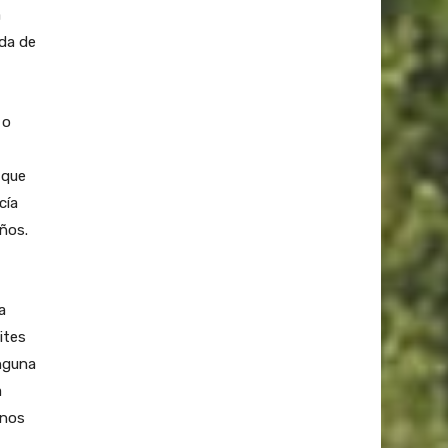
a
ada de
 o
 que
cía
ños.
a
ites
nguna
a
 nos