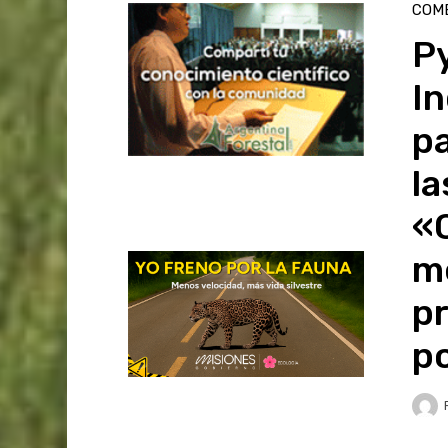
COME
P
In
pa
la
«
me
p
p