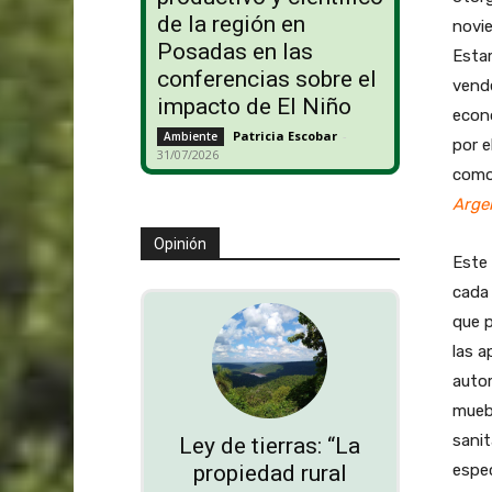
de la región en
novie
Posadas en las
Estam
conferencias sobre el
vende
impacto de El Niño
econ
Patricia Escobar
-
Ambiente
por e
31/07/2026
como 
Arge
Opinión
Este 
cada 
que p
las a
autom
muebl
sanit
Ley de tierras: “La
espec
propiedad rural