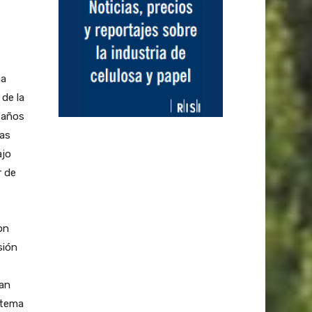
ña
 de la
 años
las
ajo
r de
on
sión
ran
stema