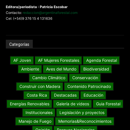
Editora/periodista : Patricia Escobar
Contacto:
redaccion@argentinaforestal.com
Cel: (+54)9 376 15 4 131636
Categorías
AF Joven
AF Mujeres Forestales
Agenda Forestal
Ambiente
Aves del Mundo
Biodiversidad
Cambio Climático
Conservación
Construir con Madera
Contenido Patrocinado
Costa Rica
Destacadas
Educación
Energías Renovables
Galería de videos
Guia Forestal
Institucionales
Legislación y proyectos
Manejo de Fuego
Memorias&Reconocimientos
Opinión
Parques Nacionales