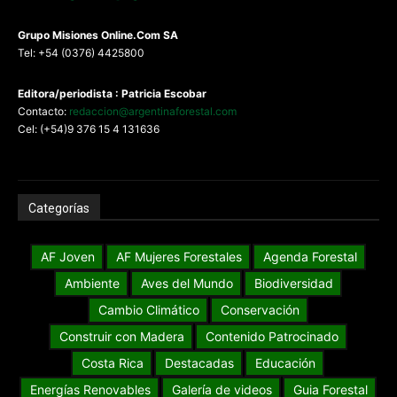
G
rupo Misiones
Online.Com
SA
Tel: +54 (0376) 4425800
Editora/periodista : Patricia Escobar
Contacto:
redaccion@argentinaforestal.com
Cel: (+54)9 376 15 4 131636
Categorías
AF Joven
AF Mujeres Forestales
Agenda Forestal
Ambiente
Aves del Mundo
Biodiversidad
Cambio Climático
Conservación
Construir con Madera
Contenido Patrocinado
Costa Rica
Destacadas
Educación
Energías Renovables
Galería de videos
Guia Forestal