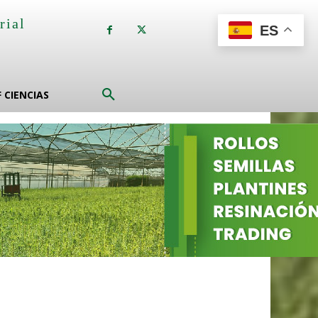
rial
ES
a
F CIENCIAS