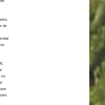
del
ados.
or de
undial
ese
),
de
e mi
el
 que
ción.