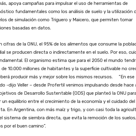
ás, apoya campañas para impulsar el uso de herramientas de
óstico fundamentales como los análisis de suelo y la utilización 
los de simulación como Triguero y Maicero, que permiten tomar
siones basadas en datos.
 cifras de la ONU, el 95% de los alimentos que consume la pobla
al se producen directa o indirectamente en el suelo. Por eso, cui
ndamental. El organismo estima que para el 2050 el mundo tendr
 de 10.000 millones de habitantes y la superficie cultivable no cre
eberá producir más y mejor sobre los mismos recursos. “En ese
do -dijo Veller – desde Profertil venimos impulsando desde hace
bjetivos de Desarrollo Sustentable (ODS) que planteó la ONU par
r un equilibrio entre el crecimiento de la economía y el cuidado del
ta. En Argentina, con más maíz y trigo, y con casi toda la agricul
el sistema de siembra directa, que evita la remoción de los suelos
 por el buen camino”.