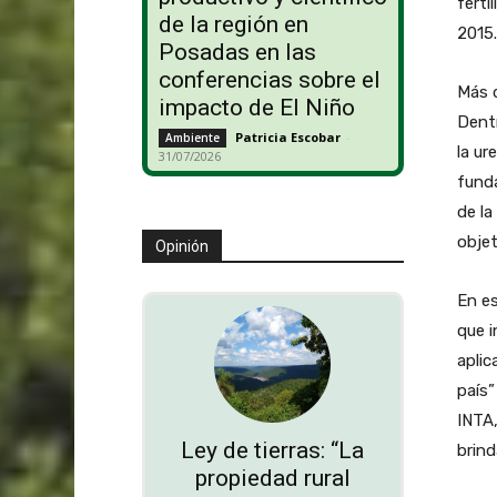
ferti
de la región en
2015.
Posadas en las
conferencias sobre el
Más d
impacto de El Niño
Dentr
Patricia Escobar
-
Ambiente
la ur
31/07/2026
funda
de la
objet
Opinión
En es
que i
aplic
país”
INTA,
Ley de tierras: “La
brind
propiedad rural