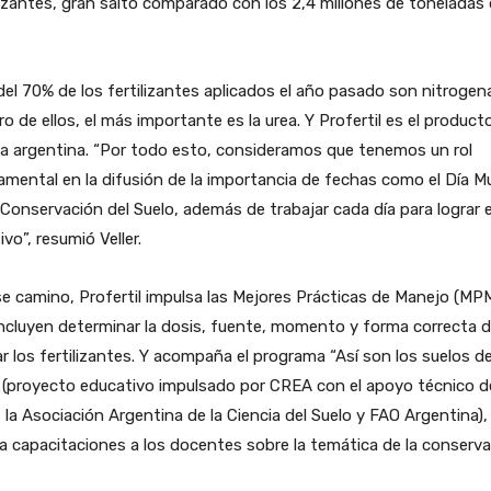
lizantes, gran salto comparado con los 2,4 millones de toneladas 
el 70% de los fertilizantes aplicados el año pasado son nitrogen
o de ellos, el más importante es la urea. Y Profertil es el product
ea argentina. “Por todo esto, consideramos que tenemos un rol
mental en la difusión de la importancia de fechas como el Día M
 Conservación del Suelo, además de trabajar cada día para lograr 
ivo”, resumió Veller.
e camino, Profertil impulsa las Mejores Prácticas de Manejo (MPM
ncluyen determinar la dosis, fuente, momento y forma correcta 
ar los fertilizantes. Y acompaña el programa “Así son los suelos d
 (proyecto educativo impulsado por CREA con el apoyo técnico d
 la Asociación Argentina de la Ciencia del Suelo y FAO Argentina),
a capacitaciones a los docentes sobre la temática de la conserva