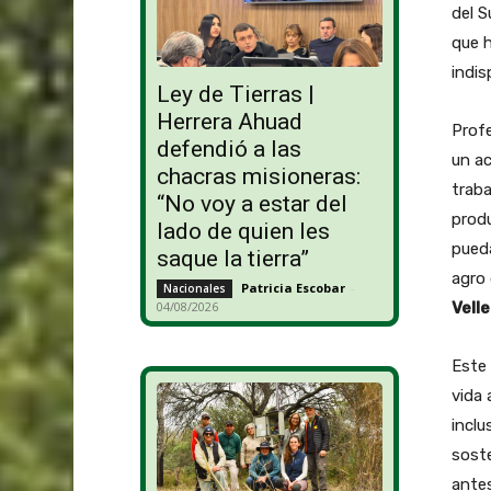
del S
que h
indis
Ley de Tierras |
Herrera Ahuad
Profe
defendió a las
un ac
chacras misioneras:
traba
“No voy a estar del
produ
lado de quien les
pueda
saque la tierra”
agro
Patricia Escobar
-
Nacionales
Velle
04/08/2026
Este 
vida 
inclu
soste
antes