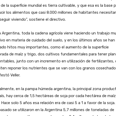
 de la superficie mundial es tierra cultivable, y que esa es la base 
cir los alimentos que casi 8.000 millones de habitantes necesita
seguir viviendo”, sostiene el directivo.
a Argentina, toda la cadena agrícola viene haciendo un trabajo m
ivo en materia de cuidado del suelo, y en los últimos años se han
ado hitos muy importantes, como el aumento de la superficie
ada de maíz y trigo, dos cultivos fundamentales para tener pla
ntables, junto con un incremento en utilización de fertilizantes,
ten reponer los nutrientes que se van con los granos cosechado
estó Veller.
lmente, en la pampa húmeda argentina, la principal zona product
aís, hay cerca de 1,5 hectáreas de soja por cada hectárea de maíz
. Hace solo 5 años esa relación era de casi 5 a 1 a favor de la soja. 
asado se utilizaron en la Argentina 5,7 millones de toneladas de