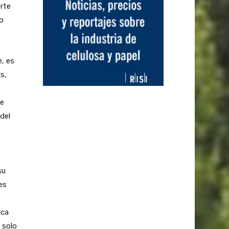
orte
so
e, es
s,
ue
del
su
es
nca
 solo