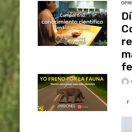
OPIN
Dí
Co
re
ma
fe