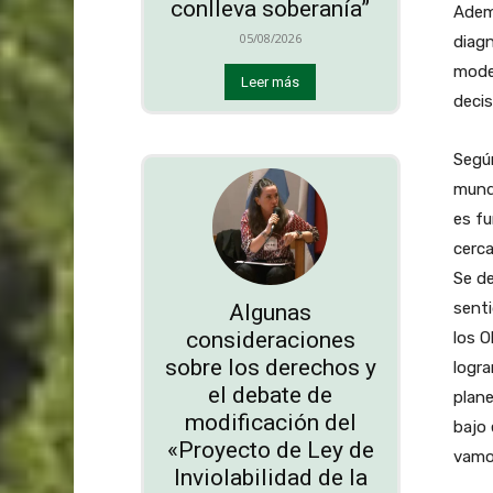
conlleva soberanía”
Adem
05/08/2026
diagn
mode
Leer más
deci
Según
mundi
es fu
cerca
Se d
senti
Algunas
consideraciones
los O
sobre los derechos y
logra
el debate de
plane
modificación del
bajo 
«Proyecto de Ley de
vamos
Inviolabilidad de la