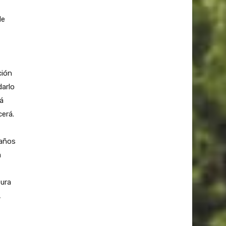
de
ción
darlo
á
cerá.
 años
a
tura
,