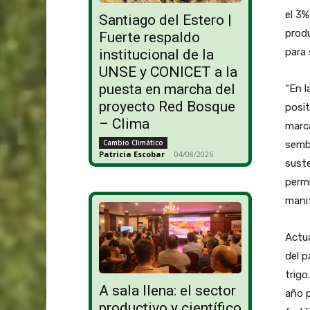
el 3%
Santiago del Estero |
produ
Fuerte respaldo
para 
institucional de la
UNSE y CONICET a la
puesta en marcha del
“En l
proyecto Red Bosque
posit
– Clima
marc
Cambio Climático
sembr
Patricia Escobar
-
04/08/2026
suste
permi
manif
Actua
del p
trigo
A sala llena: el sector
año p
productivo y científico