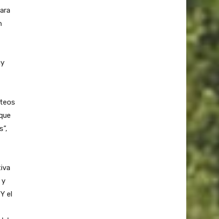
para
n
uy
nteos
 que
s”,
iva
 y
Y el