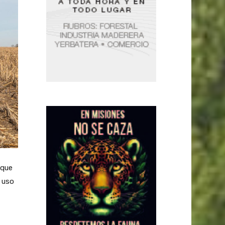
 que
l uso