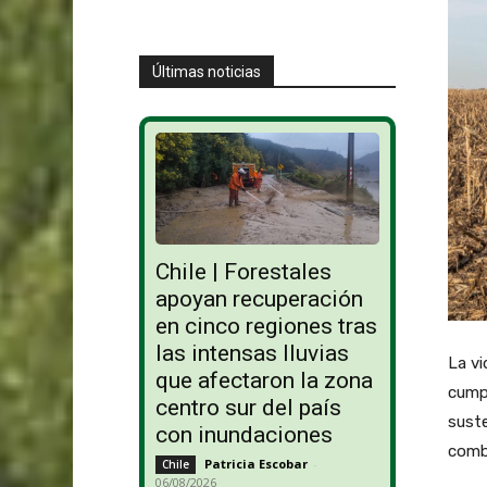
Últimas noticias
Chile | Forestales
apoyan recuperación
en cinco regiones tras
las intensas lluvias
La vi
que afectaron la zona
cumpl
centro sur del país
suste
con inundaciones
comba
Patricia Escobar
-
Chile
06/08/2026