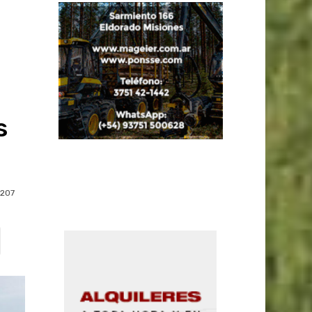
s
207