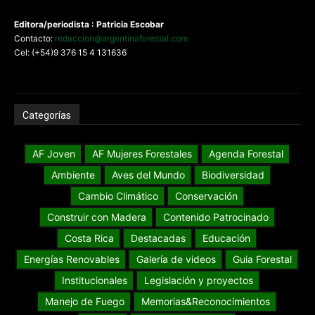
Editora/periodista : Patricia Escobar
Contacto:
redaccion@argentinaforestal.com
Cel: (+54)9 376 15 4 131636
Categorías
AF Joven
AF Mujeres Forestales
Agenda Forestal
Ambiente
Aves del Mundo
Biodiversidad
Cambio Climático
Conservación
Construir con Madera
Contenido Patrocinado
Costa Rica
Destacadas
Educación
Energías Renovables
Galería de videos
Guia Forestal
Institucionales
Legislación y proyectos
Manejo de Fuego
Memorias&Reconocimientos