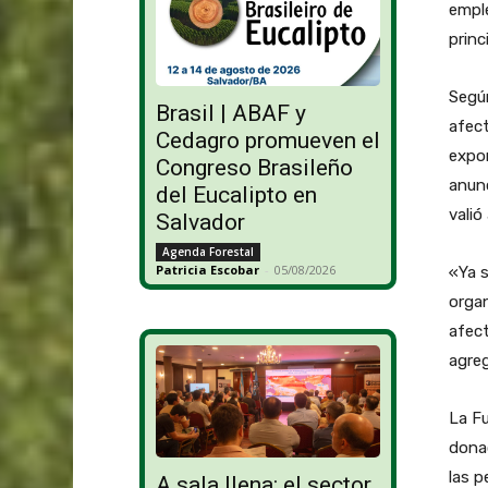
emple
princ
Según
Brasil | ABAF y
afect
Cedagro promueven el
expor
Congreso Brasileño
anunc
del Eucalipto en
valió
Salvador
Agenda Forestal
Patricia Escobar
-
05/08/2026
«Ya s
organ
afec
agre
La Fu
donac
las 
A sala llena: el sector