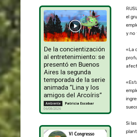
RUSIA
el gr
emple
y no 
De la concientización
«La 
al entretenimiento: se
profu
presentó en Buenos
afect
Aires la segunda
temporada de la serie
«Est
animada “Lina y los
emple
amigos del Arcoíris”
ingre
Patricia Escobar
-
Ambiente
sueco
06/08/2026
Si la
plant