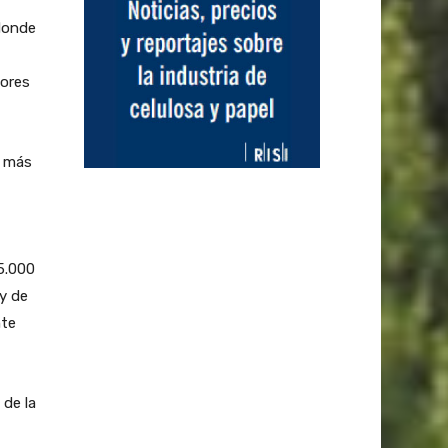
donde
dores
a más
5.000
 y de
nte
 de la