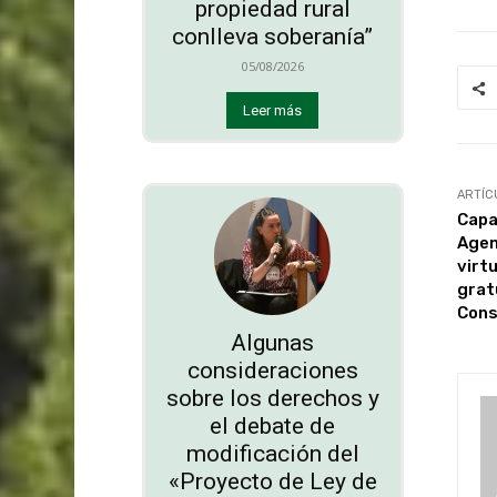
propiedad rural
conlleva soberanía”
05/08/2026
Leer más
ARTÍC
Capa
Agen
virt
grat
Cons
Algunas
consideraciones
sobre los derechos y
el debate de
modificación del
«Proyecto de Ley de