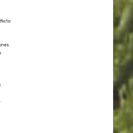
flicto
lones
a
s
.