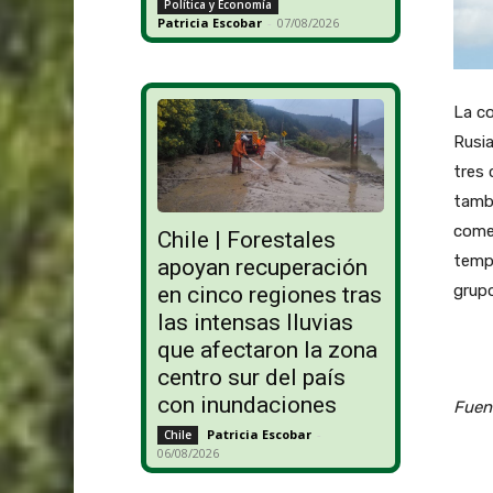
Política y Economía
Patricia Escobar
-
07/08/2026
La c
Rusia
tres
tambi
comer
Chile | Forestales
tempo
apoyan recuperación
grupo
en cinco regiones tras
las intensas lluvias
que afectaron la zona
centro sur del país
con inundaciones
Fuen
Patricia Escobar
-
Chile
06/08/2026