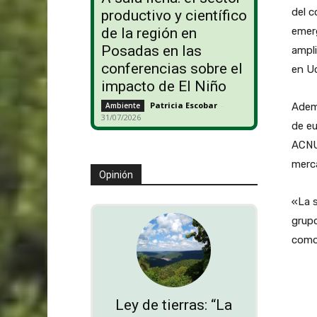
del c
productivo y científico
emerg
de la región en
Posadas en las
ampli
conferencias sobre el
en Uc
impacto de El Niño
Patricia Escobar
-
Ademá
Ambiente
31/07/2026
de eu
ACNUR
merca
Opinión
«La 
grupo
como 
Ley de tierras: “La