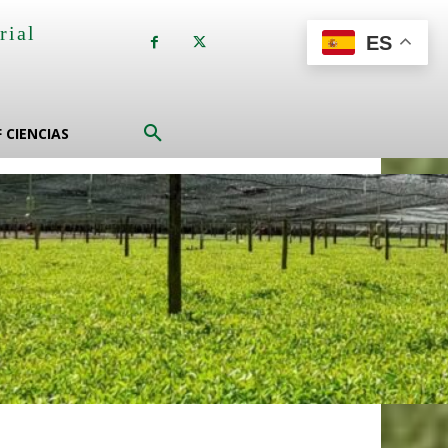
rial
ES
a
F CIENCIAS