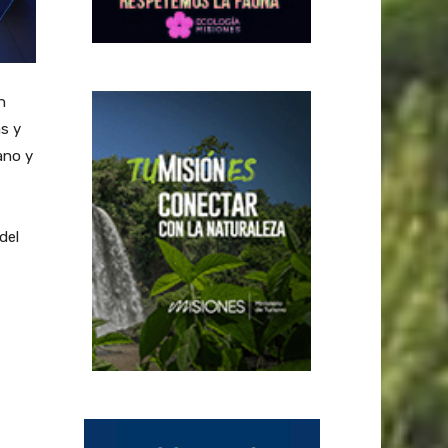
n
as y
ano y
del