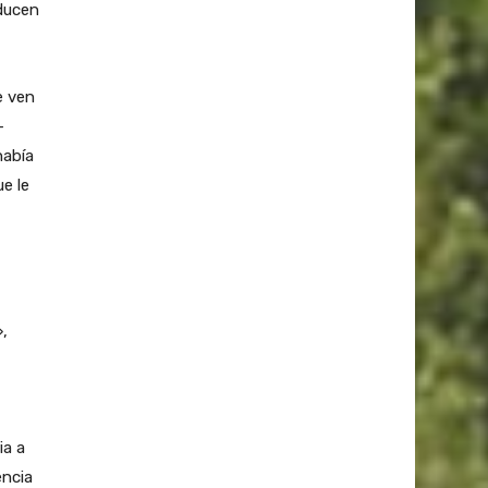
oducen
e ven
-
había
ue le
,
ia a
encia