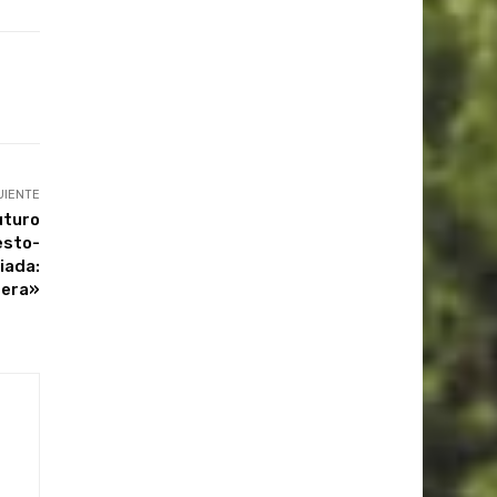
UIENTE
uturo
esto-
iada:
dera»