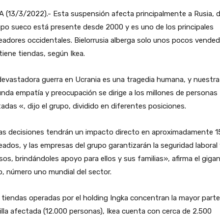
 (13/3/2022).- Esta suspensión afecta principalmente a Rusia, 
upo sueco está presente desde 2000 y es uno de los principales
adores occidentales. Bielorrusia alberga solo unos pocos vende
tiene tiendas, según Ikea.
devastadora guerra en Ucrania es una tragedia humana, y nuestr
nda empatía y preocupación se dirige a los millones de personas
adas «, dijo el grupo, dividido en diferentes posiciones.
as decisiones tendrán un impacto directo en aproximadamente 1
ados, y las empresas del grupo garantizarán la seguridad laboral
sos, brindándoles apoyo para ellos y sus familias», afirma el giga
, número uno mundial del sector.
s tiendas operadas por el holding Ingka concentran la mayor parte
illa afectada (12.000 personas), Ikea cuenta con cerca de 2.500