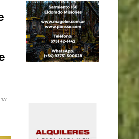
e
e
177