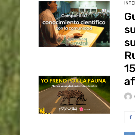
INTE
Gu
su
s
Ru
15
af