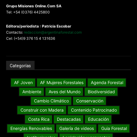
G
rupo Misiones
Online.Com
SA
Tel: +54 (0376) 4425800
Editora/periodista : Patricia Escobar
Contacto:
redaccion@argentinaforestal.com
Cel: (+54)9 376 15 4 131636
Categorías
AF Joven
AF Mujeres Forestales
Agenda Forestal
Ambiente
Aves del Mundo
Biodiversidad
Cambio Climático
Conservación
Construir con Madera
Contenido Patrocinado
Costa Rica
Destacadas
Educación
Energías Renovables
Galería de videos
Guia Forestal