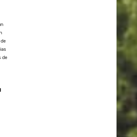
un
n
 de
ias
s de
l