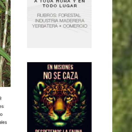
8
es
to
ales