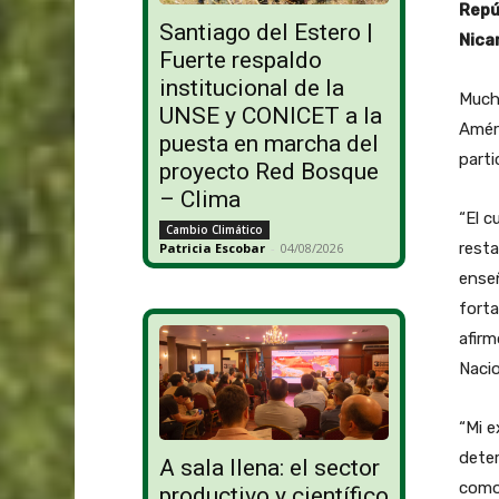
Repú
Santiago del Estero |
Nica
Fuerte respaldo
institucional de la
Much
UNSE y CONICET a la
Améri
puesta en marcha del
parti
proyecto Red Bosque
– Clima
“El c
Cambio Climático
resta
Patricia Escobar
-
04/08/2026
enseñ
forta
afir
Nacio
“Mi e
dete
A sala llena: el sector
como 
productivo y científico