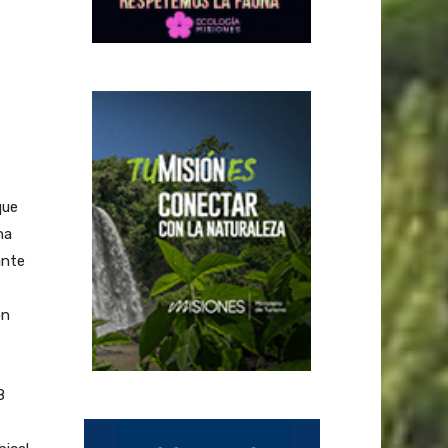
que
na
ante
on
8