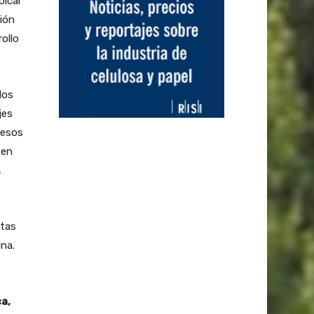
pical
ión
ollo
los
jes
cesos
 en
,
ntas
ina.
ca,