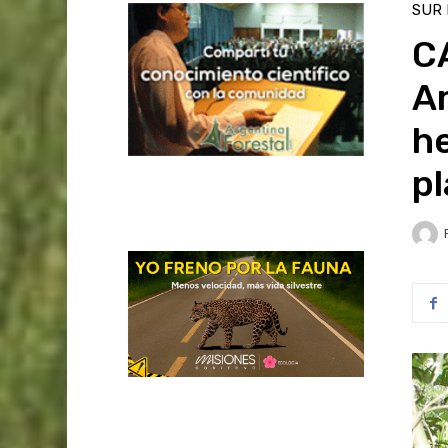
SUR
CA
Am
he
pl