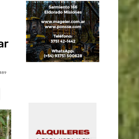
ar
489