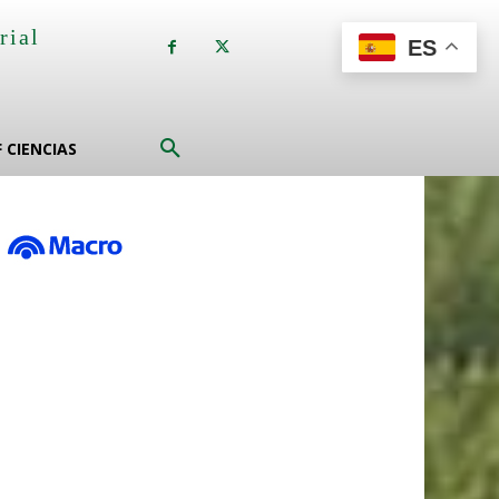
rial
ES
a
F CIENCIAS