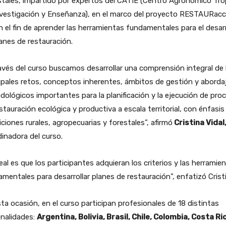
tales, impartido por expertos del CATIE (Centro Agronómico Tro
nvestigación y Enseñanza), en el marco del proyecto RESTAURacc
on el fin de aprender las herramientas fundamentales para el desarr
anes de restauración.
avés del curso buscamos desarrollar una comprensión integral de 
ipales retos, conceptos inherentes, ámbitos de gestión y aborda
ológicos importantes para la planificación y la ejecución de pro
stauración ecológica y productiva a escala territorial, con énfasis
ciones rurales, agropecuarias y forestales”, afirmó
Cristina Vidal
inadora del curso.
deal es que los participantes adquieran los criterios y las herramie
mentales para desarrollar planes de restauración”, enfatizó Crist
ta ocasión, en el curso participan profesionales de 18 distintas
onalidades:
Argentina, Bolivia, Brasil, Chile, Colombia, Costa Ri