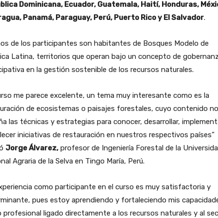
blica Dominicana, Ecuador, Guatemala, Haití, Honduras, Méxi
ragua, Panamá, Paraguay, Perú, Puerto Rico y El Salvador
.
os de los participantes son habitantes de Bosques Modelo de
ca Latina, territorios que operan bajo un concepto de gobernan
cipativa en la gestión sostenible de los recursos naturales.
urso me parece excelente, un tema muy interesante como es la
uración de ecosistemas o paisajes forestales, cuyo contenido n
a las técnicas y estrategias para conocer, desarrollar, implement
lecer iniciativas de restauración en nuestros respectivos países”
mó
Jorge Álvarez,
profesor de Ingeniería Forestal de la Universid
nal Agraria de la Selva en Tingo María, Perú.
xperiencia como participante en el curso es muy satisfactoria y
rminante, pues estoy aprendiendo y fortaleciendo mis capacidad
profesional ligado directamente a los recursos naturales y al se