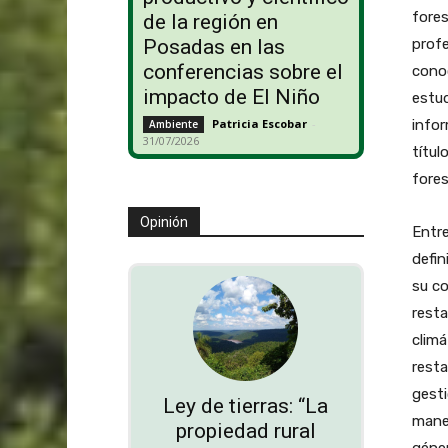
fores
de la región en
profe
Posadas en las
conferencias sobre el
conoc
impacto de El Niño
estu
infor
Patricia Escobar
-
Ambiente
31/07/2026
títul
fores
Opinión
Entre
defin
su co
resta
climá
resta
gesti
Ley de tierras: “La
manej
propiedad rural