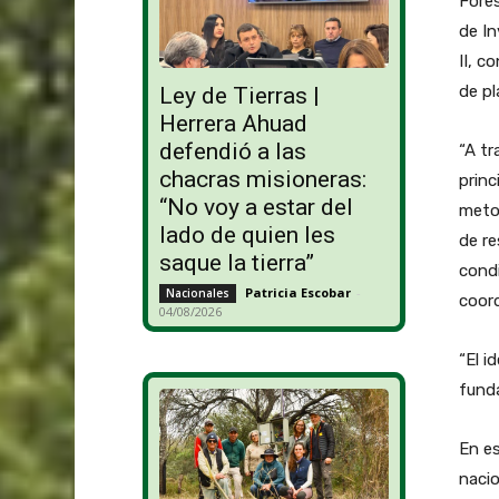
Fores
de I
II, c
de pl
Ley de Tierras |
Herrera Ahuad
defendió a las
“A tr
chacras misioneras:
princ
“No voy a estar del
metod
lado de quien les
de re
saque la tierra”
condi
Patricia Escobar
-
Nacionales
coord
04/08/2026
“El i
funda
En es
naci