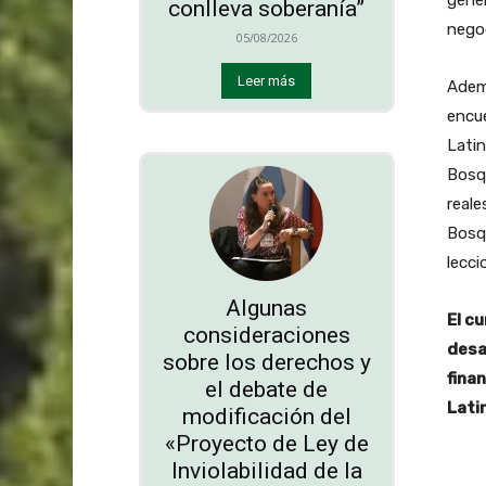
géner
conlleva soberanía”
negoc
05/08/2026
Leer más
Ademá
encue
Latin
Bosqu
reale
Bosq
lecci
Algunas
El cu
consideraciones
desa
sobre los derechos y
fina
el debate de
Lati
modificación del
«Proyecto de Ley de
Inviolabilidad de la