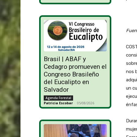
Fuen
COSTA
consi
Brasil | ABAF y
sobr
Cedagro promueven el
nos b
Congreso Brasileño
adqui
del Eucalipto en
un cu
Salvador
ejecu
Agenda Forestal
Patricia Escobar
-
05/08/2026
énfas
Duran
mujer