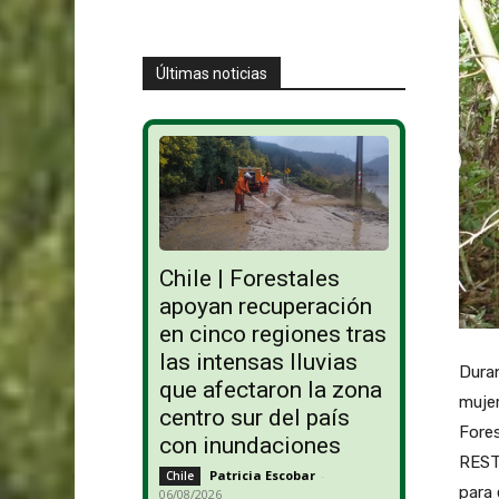
Últimas noticias
Chile | Forestales
apoyan recuperación
en cinco regiones tras
las intensas lluvias
Duran
que afectaron la zona
mujer
centro sur del país
Fores
con inundaciones
RESTA
Patricia Escobar
-
Chile
para 
06/08/2026