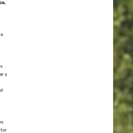
co,
za
os
ar y
ad
es
ctor