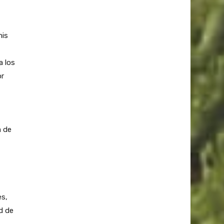
mis
a los
or
a de
es,
d de