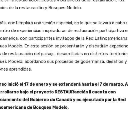
o en la restauración, costos y beneficios de la restauración, los
ios de la restauración y Bosques Modelo.
s, contemplará una sesión especial, en la que se llevará a cabo 
ntro de experiencias inspiradoras de restauración participativa e
oamérica, con participantes invitados de la Red Latinoamericana
es Modelo. En esta sesión se presentarán y discutirán experienc
s de restauración del paisaje, desarrolladas en distintos territorio
ues Modelo, abordando sus procesos de gobernanza, desafíos y
ones aprendidas.
rso inició el 17 de enero y se extenderá hasta el 7 de marzo. A
rrollarse bajo el proyecto RESTAURacción II cuenta con
nciamiento del Gobierno de Canadá y es ejecutado por la Red
noamericana de Bosques Modelo.