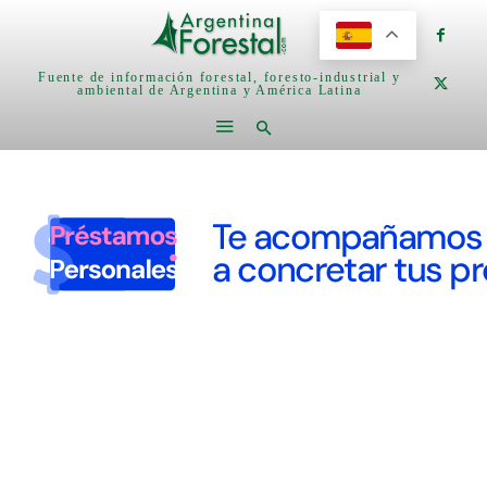
Fuente de información forestal, foresto-industrial y
ambiental de Argentina y América Latina