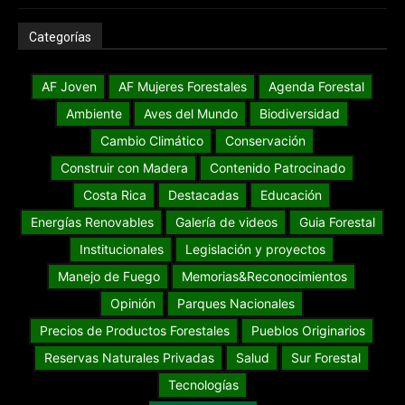
Categorías
AF Joven
AF Mujeres Forestales
Agenda Forestal
Ambiente
Aves del Mundo
Biodiversidad
Cambio Climático
Conservación
Construir con Madera
Contenido Patrocinado
Costa Rica
Destacadas
Educación
Energías Renovables
Galería de videos
Guia Forestal
Institucionales
Legislación y proyectos
Manejo de Fuego
Memorias&Reconocimientos
Opinión
Parques Nacionales
Precios de Productos Forestales
Pueblos Originarios
Reservas Naturales Privadas
Salud
Sur Forestal
Tecnologías