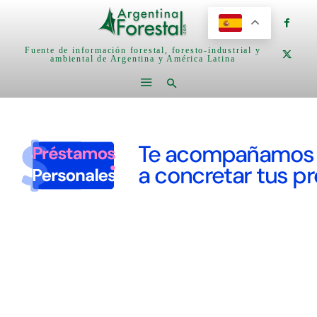
Fuente de información forestal, foresto-industrial y
ambiental de Argentina y América Latina