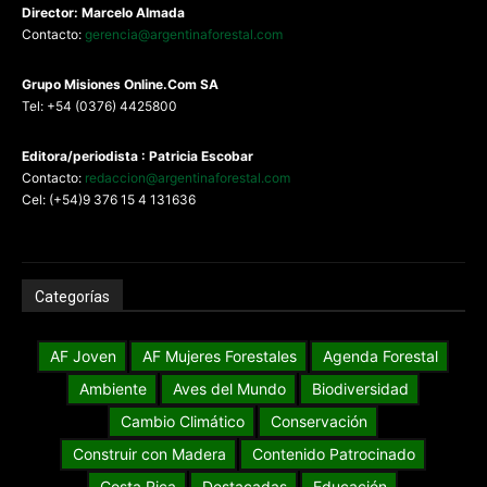
Director: Marcelo Almada
Contacto:
gerencia@argentinaforestal.com
G
rupo Misiones
Online.Com
SA
Tel: +54 (0376) 4425800
Editora/periodista : Patricia Escobar
Contacto:
redaccion@argentinaforestal.com
Cel: (+54)9 376 15 4 131636
Categorías
AF Joven
AF Mujeres Forestales
Agenda Forestal
Ambiente
Aves del Mundo
Biodiversidad
Cambio Climático
Conservación
Construir con Madera
Contenido Patrocinado
Costa Rica
Destacadas
Educación