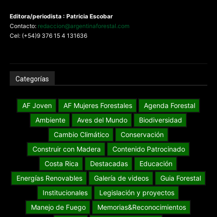
Editora/periodista : Patricia Escobar
Contacto:
redaccion@argentinaforestal.com
Cel: (+54)9 376 15 4 131636
Categorías
AF Joven
AF Mujeres Forestales
Agenda Forestal
Ambiente
Aves del Mundo
Biodiversidad
Cambio Climático
Conservación
Construir con Madera
Contenido Patrocinado
Costa Rica
Destacadas
Educación
Energías Renovables
Galería de videos
Guia Forestal
Institucionales
Legislación y proyectos
Manejo de Fuego
Memorias&Reconocimientos